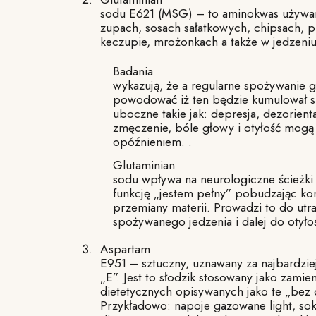
sodu E621 (MSG) – to aminokwas używa
zupach, sosach sałatkowych, chipsach, 
keczupie, mrożonkach a także w jedzeniu
Badania
wykazują, że a regularne spożywanie 
powodować iż ten będzie kumulował się
uboczne takie jak: depresja, dezorient
zmęczenie, bóle głowy i otyłość mogą
opóźnieniem. .
Glutaminian
sodu wpływa na neurologiczne ścieżk
funkcję „jestem pełny” pobudzając ko
przemiany materii. Prowadzi to do utrat
spożywanego jedzenia i dalej do otyłoś
Aspartam
E951 – sztuczny, uznawany za najbardzie
„E”. Jest to słodzik stosowany jako zami
dietetycznych opisywanych jako te „bez cu
Przykładowo: napoje gazowane light, so