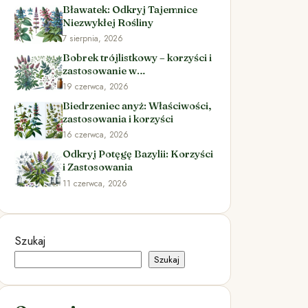
Bławatek: Odkryj Tajemnice
Niezwykłej Rośliny
7 sierpnia, 2026
Bobrek trójlistkowy – korzyści i
zastosowanie w
ziołolecznictwie
19 czerwca, 2026
Biedrzeniec anyż: Właściwości,
zastosowania i korzyści
16 czerwca, 2026
Odkryj Potęgę Bazylii: Korzyści
i Zastosowania
11 czerwca, 2026
Szukaj
Szukaj