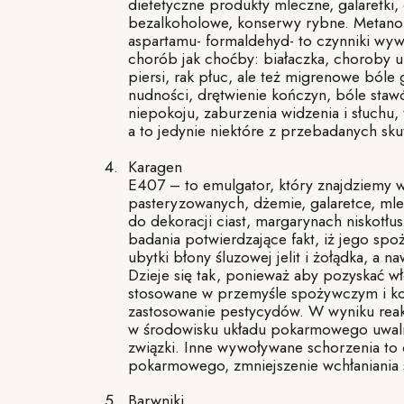
dietetyczne produkty mleczne, galaretki
bezalkoholowe, konserwy rybne. Metanol
aspartamu- formaldehyd- to czynniki wyw
chorób jak choćby: białaczka, choroby 
piersi, rak płuc, ale też migrenowe bóle
nudności, drętwienie kończyn, bóle stawó
niepokoju, zaburzenia widzenia i słuchu,
a to jedynie niektóre z przebadanych sk
Karagen
E407 – to emulgator, który znajdziemy 
pasteryzowanych, dżemie, galaretce, ml
do dekoracji ciast, margarynach niskotłus
badania potwierdzające fakt, iż jego 
ubytki błony śluzowej jelit i żołądka, a n
Dzieje się tak, ponieważ aby pozyskać w
stosowane w przemyśle spożywczym i ko
zastosowanie pestycydów. W wyniku rea
w środowisku układu pokarmowego uwal
związki. Inne wywoływane schorzenia to
pokarmowego, zmniejszenie wchłaniania 
Barwniki