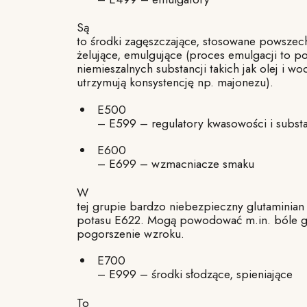
Są
to środki zagęszczające, stosowane powszec
żelujące, emulgujące (proces emulgacji to p
niemieszalnych substancji takich jak olej i w
utrzymują konsystencję np. majonezu).
E500
– E599 – regulatory kwasowości i subst
E600
– E699 – wzmacniacze smaku
W
tej grupie bardzo niebezpieczny glutaminian
potasu E622. Mogą powodować m.in. bóle g
pogorszenie wzroku.
E700
– E999 – środki słodzące, spieniające
To