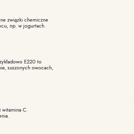
zne związki chemiczne
cu, np. w jogurtach.
zykładowo E220 to
nie, suszonych owocach,
i witamina C.
enia.