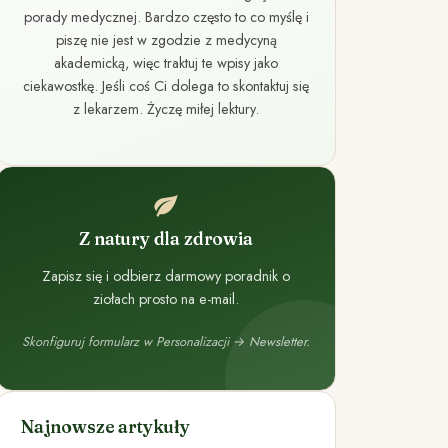
porady medycznej. Bardzo często to co myślę i
piszę nie jest w zgodzie z medycyną
akademicką, więc traktuj te wpisy jako
ciekawostkę. Jeśli coś Ci dolega to skontaktuj się
z lekarzem. Życzę miłej lektury.
Z natury dla zdrowia
Zapisz się i odbierz darmowy poradnik o
ziołach prosto na e-mail.
Skonfiguruj formularz w Personalizacji → Newsletter.
Najnowsze artykuły