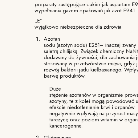
preparaty zastępujące cukier jak aspartam E
wypełniania gazem opakowań jak azot E941
„
E”
wyjątkowo niebezpieczne dla zdrowia
Azotan
sodu (azotyn sodu) E251– inaczej zwany 
saletrą chilijską. Związek chemiczny Na
dodawany do żywności, dla zachowania je
stosowany w przetwórstwie mięsa, gdyż 
rozwój bakterii jadu kiełbasianego. Wpły
barwę produktów.
Duże
stężenie azotanów w organizmie prow
azotyny, te z kolei mogą powodować 
efekcie niedotlenienie krwi i organów.
negatywnie wpływają na przyrost masy 
tarczycę oraz poziom witamin w organ
kancerogenne.
Glutaminian