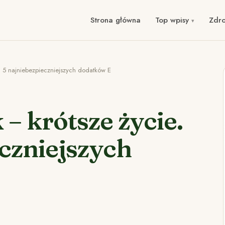
Strona główna
Top wpisy
Zdr
. 5 najniebezpieczniejszych dodatków E
– krótsze życie.
czniejszych