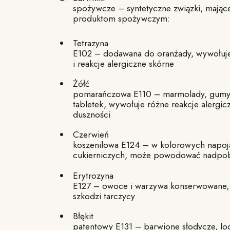
spożywcze – syntetyczne związki, mające
produktom spożywczym:
Tetrazyna
E102 – dodawana do oranżady, wywołuje
i reakcje alergiczne skórne
Żółć
pomarańczowa E110 – marmolady, gumy 
tabletek, wywołuje różne reakcje alergi
duszności
Czerwień
koszenilowa E124 – w kolorowych napoj
cukierniczych, może powodować nadpob
Erytrozyna
E127 – owoce i warzywa konserwowane, 
szkodzi tarczycy
Błękit
patentowy E131 – barwione słodycze, lo