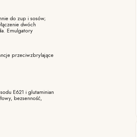
hnie do zup i sosów;
ołączenie dwóch
oda. Emulgatory
ancje przeciwzbrylające
 sodu E621 i glutaminian
łowy, bezsenność,