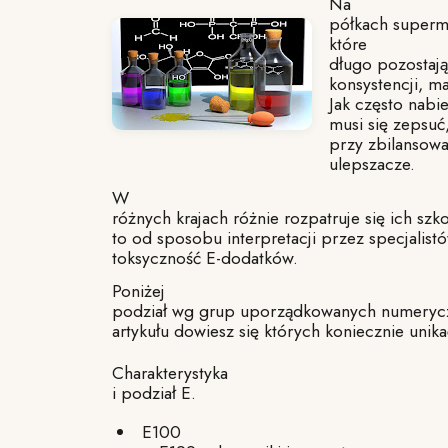
Na
półkach superm
które
długo pozostają 
konsystencji, m
Jak często nabi
musi się zepsuć,
przy zbilansow
ulepszacze.
W
różnych krajach różnie rozpatruje się ich szk
to od sposobu interpretacji przez specjalis
toksyczność E-dodatków.
Poniżej
podział wg grup uporządkowanych numeryczn
artykułu dowiesz się których koniecznie unika
Charakterystyka
i podział E.
E100