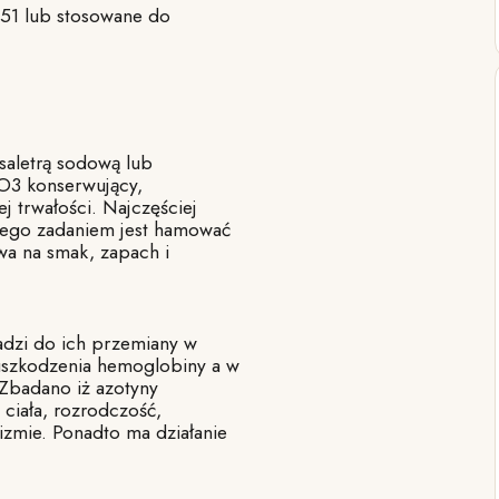
951 lub stosowane do
saletrą sodową lub
NO3 konserwujący,
j trwałości. Najczęściej
jego zadaniem jest hamować
wa na smak, zapach i
adzi do ich przemiany w
uszkodzenia hemoglobiny a w
 Zbadano iż azotyny
ciała, rozrodczość,
izmie. Ponadto ma działanie