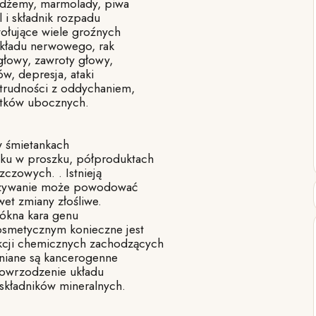
, dżemy, marmolady, piwa
 i składnik rozpadu
ołujące wiele groźnych
układu nerwowego, rak
 głowy, zawroty głowy,
w, depresja, ataki
 trudności z oddychaniem,
utków ubocznych.
w śmietankach
eku w proszku, półproduktach
zczowych. . Istnieją
spożywanie może powodować
awet zmiany złośliwe.
łókna kara genu
smetycznym konieczne jest
kcji chemicznych zachodzących
niane są kancerogenne
 owrzodzenie układu
składników mineralnych.