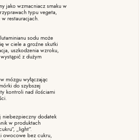
ny jako wzmacniacz smaku w
przyprawach typu vegeta,
 w restauracjach.
glutaminianu sodu może
 w ciele a groźne skutki
acja, uszkodzenia wzroku,
 wystąpić z dużym
i w mózgu wyłączając
mórki do szybszej
y kontroli nad ilościami
ci.
j niebezpieczny dodatek
ennik w produktach
kru”, „light”.
ki owocowe bez cukru,