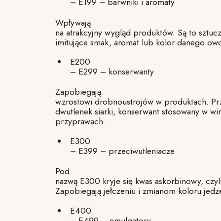
– E199 – barwniki i aromaty
Wpływają
na atrakcyjny wygląd produktów. Są to sztuc
imitujące smak, aromat lub kolor danego owo
E200
– E299 – konserwanty
Zapobiegają
wzrostowi drobnoustrojów w produktach. Pr
dwutlenek siarki, konserwant stosowany w wi
przyprawach.
E300
– E399 – przeciwutleniacze
Pod
nazwą E300 kryje się kwas askorbinowy, czyl
Zapobiegają jełczeniu i zmianom koloru jedz
E400
– E499 – emulgatory