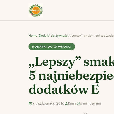
Home
/
Dodatki do żywności
/
„Lepszy” smak – krótsze życie
DODATKI DO ŻYWNOŚCI
„Lepszy” smak 
5 najniebezpie
dodatków E
9 października, 2016
Knaja
5 min czytania