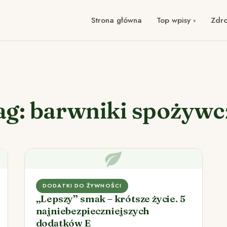
Strona główna
Top wpisy
Zdr
ag: barwniki spożywc
DODATKI DO ŻYWNOŚCI
„Lepszy” smak – krótsze życie. 5
najniebezpieczniejszych
dodatków E