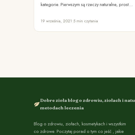
kategorie. Pierwszym są rzeczy naturalne, proste,
na których nie zarabiają korporacje.…
19 września, 2021
•
5 min czytania
Dobre zioła blog o zdrowiu, ziołach i nat
metodach leczenia
Blog o zdrowiu, ziołach, kosmetykach i wszystkim
co zdrowe. Poczytaj porad o tym co jeść , jakie