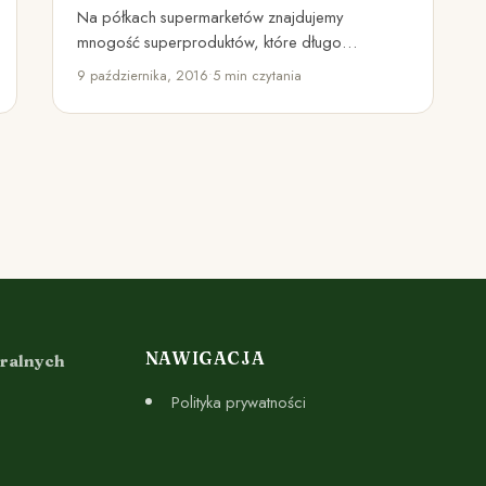
Na półkach supermarketów znajdujemy
mnogość superproduktów, które długo
pozostają świeże, przez długi czas nie tracą
9 października, 2016
•
5 min czytania
koloru i konsystencji,…
NAWIGACJA
uralnych
Polityka prywatności