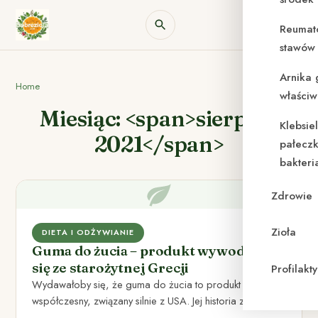
Reumat
stawów 
Arnika 
Home
właściw
Miesiąc: <span>sierpień
Klebsie
2021</span>
pałeczk
bakteri
Zdrowie
Zioła
DIETA I ODŻYWIANIE
Guma do żucia – produkt wywodzący
się ze starożytnej Grecji
Profilak
Wydawałoby się, że guma do żucia to produkt
współczesny, związany silnie z USA. Jej historia zaczyna
znacznie wcześniej,…