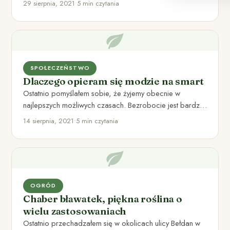
29 sierpnia, 2021
•
5 min czytania
SPOŁECZEŃSTWO
Dlaczego opieram się modzie na smart
Ostatnio pomyślałem sobie, że żyjemy obecnie w
najlepszych możliwych czasach. Bezrobocie jest bardzo
niskie, jedzenie – dość tanie…
14 sierpnia, 2021
•
5 min czytania
OGRÓD
Chaber bławatek, piękna roślina o
wielu zastosowaniach
Ostatnio przechadzałem się w okolicach ulicy Bełdan w