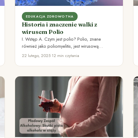
EDUKACJA ZDROWOTNA
Historia i znaczenie walki z
wirusem Polio
I. Wstęp A. Czym jest polio? Polio, znane
również jako poliomyelitis, jest wirusową
chorobą zakaźną, która atakuje układ…
22 lutego, 2025
•
12 min czytania