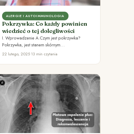
ALERGIE I AUTOIMMUNOLOGIA
Pokrzywka: Co każdy powinien
wiedzieć o tej dolegliwości
I. Wprowadzenie A.Czym jest pokrzywka?
Pokrzywka, jest stanem skórnym
charakteryzującym się występowaniem
22 lutego, 2025
•
13 min czytania
swędzących i zaczerwienionych bąbli na skórze.
…