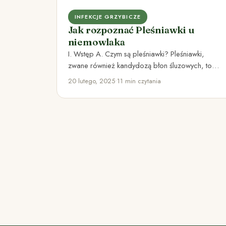
INFEKCJE GRZYBICZE
Jak rozpoznać Pleśniawki u
niemowlaka
I. Wstęp A. Czym są pleśniawki? Pleśniawki,
zwane również kandydozą błon śluzowych, to
infekcja grzybicza wywołana przez drożdżaki…
20 lutego, 2025
•
11 min czytania