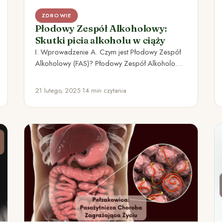
ZDROWIE
Płodowy Zespół Alkoholowy:
Skutki picia alkoholu w ciąży
I. Wprowadzenie A. Czym jest Płodowy Zespół
Alkoholowy (FAS)? Płodowy Zespół Alkoholowy
(Fetal Alcohol Syndrome – FAS) to…
21 lutego, 2025
•
14 min czytania