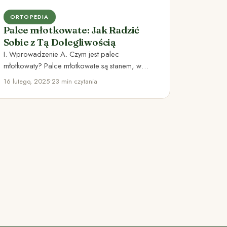
ORTOPEDIA
Palce młotkowate: Jak Radzić
Sobie z Tą Dolegliwością
I. Wprowadzenie A. Czym jest palec
młotkowaty? Palce młotkowate są stanem, w
którym staw kończyny, najczęściej staw palca,…
16 lutego, 2025
•
23 min czytania