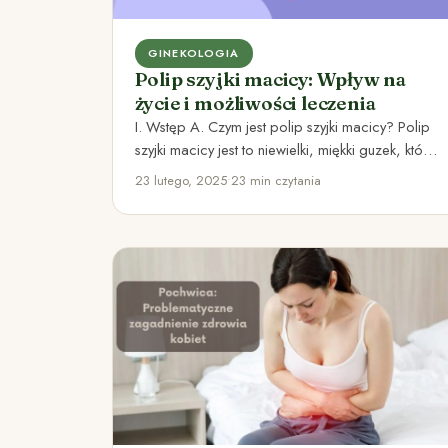
GINEKOLOGIA
Polip szyjki macicy: Wpływ na
życie i możliwości leczenia
I. Wstęp A. Czym jest polip szyjki macicy? Polip
szyjki macicy jest to niewielki, miękki guzek, który
rośnie…
23 lutego, 2025
•
23 min czytania