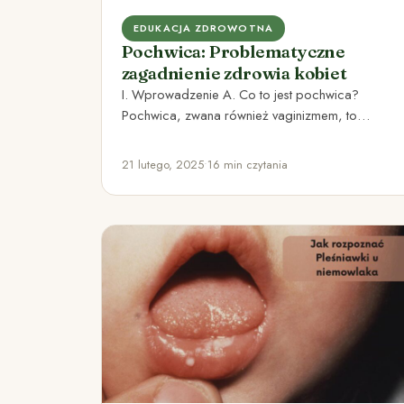
EDUKACJA ZDROWOTNA
Pochwica: Problematyczne
zagadnienie zdrowia kobiet
I. Wprowadzenie A. Co to jest pochwica?
Pochwica, zwana również vaginizmem, to
dysfunkcja seksualna polegająca na
niekontrolowanym skurczu…
21 lutego, 2025
•
16 min czytania