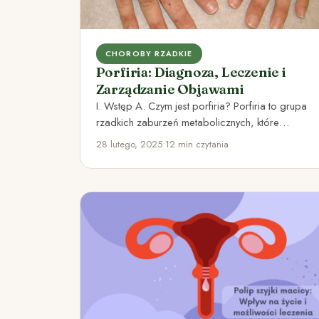
CHOROBY RZADKIE
Porfiria: Diagnoza, Leczenie i
Zarządzanie Objawami
I. Wstęp A. Czym jest porfiria? Porfiria to grupa
rzadkich zaburzeń metabolicznych, które
charakteryzują się gromadzeniem się porfiryn…
28 lutego, 2025
•
12 min czytania