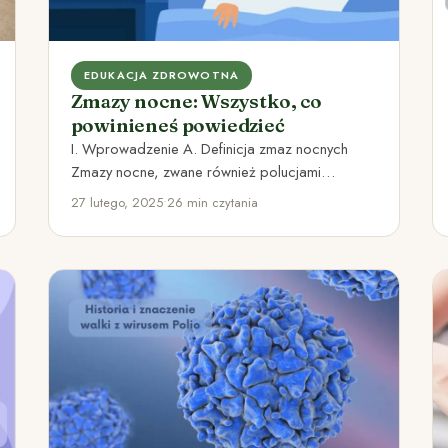
EDUKACJA ZDROWOTNA
Zmazy nocne: Wszystko, co
powinieneś powiedzieć
I. Wprowadzenie A. Definicja zmaz nocnych
Zmazy nocne, zwane również polucjami
sennymi, to zjawisko występujące u mężczyzn i…
27 lutego, 2025
•
26 min czytania