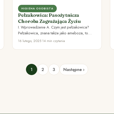
HIGIENA OSOBISTA
Pełzakowica: Pasożytnicza
Choroba Zagrażająca Życiu
I. Wprowadzenie A. Czym jest pełzakowica?
Pełzakowica, znana także jako ameboza, to
pasożytnicza choroba inwazyjna przewodu
16 lutego, 2025
•
14 min czytania
pokarmowego wywoływana…
1
2
3
Następne ›