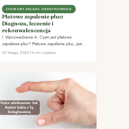
CHOROBY UKŁADU ODDECHOWEGO
Płatowe zapalenie płuc:
Diagnoza, leczenie i
rekonwalescencja
I. Wprowadzenie A. Czym jest płatowe
zapalenie płuc? Płatowe zapalenie płuc, jest
chorobą zakaźną dróg oddechowych, która
20 lutego, 2025
•
14 min czytania
dotyczy…