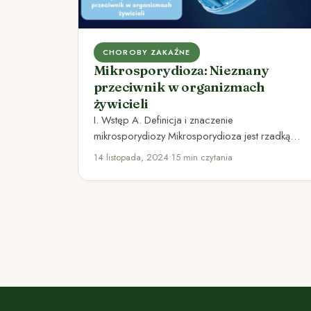
CHOROBY ZAKAŹNE
Mikrosporydioza: Nieznany
przeciwnik w organizmach
żywicieli
I. Wstęp A. Definicja i znaczenie
mikrosporydiozy Mikrosporydioza jest rzadką
grzybiczą chorobą wywołaną przez
14 listopada, 2024
•
15 min czytania
mikroskopijne pasożyty należące do…