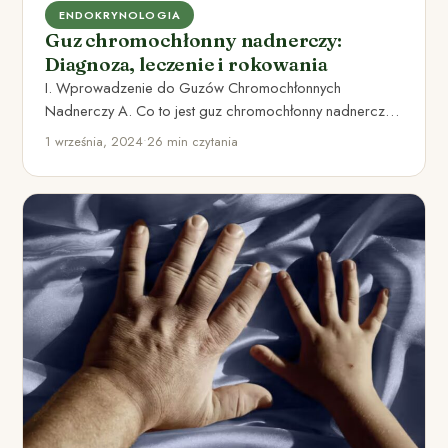
ENDOKRYNOLOGIA
Guz chromochłonny nadnerczy:
Diagnoza, leczenie i rokowania
I. Wprowadzenie do Guzów Chromochłonnych
Nadnerczy A. Co to jest guz chromochłonny nadnerczy?
Guz chromochłonny nadnerczy to nowotwór,…
1 września, 2024
•
26 min czytania