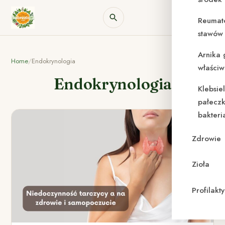
Reumat
stawów 
Arnika 
Home
/
Endokrynologia
właściw
Endokrynologia
Klebsie
pałeczk
bakteri
Zdrowie
Zioła
Profilak