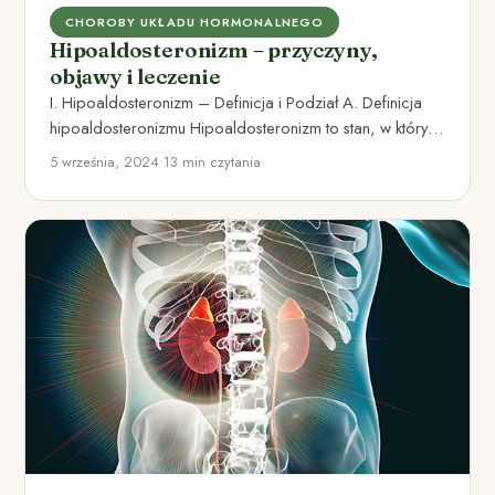
CHOROBY UKŁADU HORMONALNEGO
Hipoaldosteronizm – przyczyny,
objawy i leczenie
I. Hipoaldosteronizm – Definicja i Podział A. Definicja
hipoaldosteronizmu Hipoaldosteronizm to stan, w którym
organizm ma niedobór hormonu…
5 września, 2024
•
13 min czytania