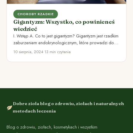
CHOROBY RZADKIE
Gigantyzm: Wszystko, co powinieneś
wiedzieć
I. Wstęp A. Co to jest gigantyzm? Gigantyzm jest rzadkim
zaburzeniem endokrynologicznym, które prowadzi do
nadmiernego wzrostu ciała.…
10 sierpnia, 2024
•
13 min czytania
Dobre zioła blog o zdrowiu, ziołach i naturalnych
metodach leczenia
Blog o zdrowiu, ziołach, kosmetykach i wszystkim