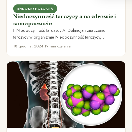
ENDOKRYNOLOGIA
Niedoczynność tarczycy a na zdrowie i
samopoczucie
I. Niedoczynność tarczycy A. Definicja i znaczenie
tarczycy w organizmie Niedoczynność tarczycy,
nazywana również hipotyreoza, jest stanem, w…
18 grudnia, 2024
•
19 min czytania