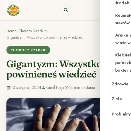
środek
Reumat
stawów 
Home
/
Choroby Rzadkie
/
Arnika 
Gigantyzm: Wszystko, co powinieneś wiedzieć
właściw
CHOROBY RZADKIE
Klebsie
Gigantyzm: Wszystko, co
pałeczk
bakteri
powinieneś wiedzieć
Zdrowie
10 sierpnia, 2024
Kamil Naja
13 min czytania
Zioła
Profilak