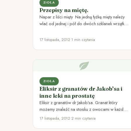
ZIOŁA
Przepisy na miętę.
Napar z liści mięty Na jedną łyżkę mięty należy
wlać od jednej i pół do dwóch szklanek wrzątku,
…
17 listopada, 2012
•
1 min czytania
ZIOŁA
Eliksir z granatów dr Jakob’sa i
inne leki na prostatę
Eliksir z granatów dr Jakob’sa. Granat który
możemy znaleźć na stoisku z owocami w każdym
markecie to owoc…
17 listopada, 2012
•
2 min czytania