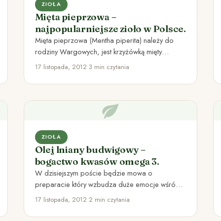
ZIOŁA
Mięta pieprzowa –
najpopularniejsze zioło w Polsce.
Mięta pieprzowa (Mentha piperita) należy do
rodziny Wargowych, jest krzyżówką mięty
nadwodnej i mięty zielonej. Nie wytwarza
17 listopada, 2012
•
3 min czytania
nasion…
ZIOŁA
Olej lniany budwigowy –
bogactwo kwasów omega 3.
W dzisiejszym poście będzie mowa o
preparacie który wzbudza duże emocje wśród
zainteresowanych osób. Olej lniany budwigowy
17 listopada, 2012
•
2 min czytania
tłoczony…