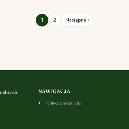
1
2
Następne ›
NAWIGACJA
uralnych
Polityka prywatności