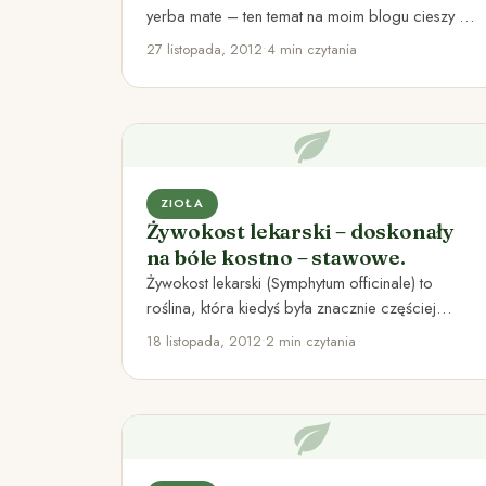
yerba mate – ten temat na moim blogu cieszy się
dużym…
27 listopada, 2012
•
4 min czytania
ZIOŁA
Żywokost lekarski – doskonały
na bóle kostno – stawowe.
Żywokost lekarski (Symphytum officinale) to
roślina, która kiedyś była znacznie częściej
opisywana w literaturze zielarskiej. Pisał o niej…
18 listopada, 2012
•
2 min czytania