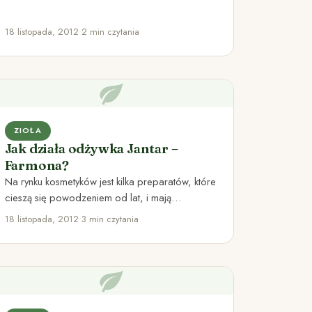
Stefanię Korżawską, nieocenioną propagatorkę
ziołolecznictwa i naturalnego pożywienia…
18 listopada, 2012
•
2 min czytania
ZIOŁA
Jak działa odżywka Jantar –
Farmona?
Na rynku kosmetyków jest kilka preparatów, które
cieszą się powodzeniem od lat, i mają
niezmienne grono zadowolonych odbiorców.…
18 listopada, 2012
•
3 min czytania