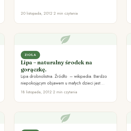
brzegi zbiorników wodnych i…
20 listopada, 2012
•
2 min czytania
ZIOŁA
Lipa – naturalny środek na
gorączkę.
Lipa drobnolistna. Źródło – wikipedia. Bardzo
niepokojącym objawem u małych dzieci jest
gorączka. Obecnie stosowanie salicylanów
18 listopada, 2012
•
2 min czytania
zaleca się…