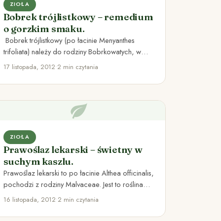
ZIOŁA
Bobrek trójlistkowy – remedium
o gorzkim smaku.
Bobrek trójlistkowy (po łacinie Menyanthes
trifoliata) należy do rodziny Bobrkowatych, w
Polsce występuje wszędzie tam gdzie znajdzie
17 listopada, 2012
•
2 min czytania
odpowiednią…
ZIOŁA
Prawoślaz lekarski – świetny w
suchym kaszlu.
Prawoślaz lekarski to po łacinie Althea officinalis,
pochodzi z rodziny Malvaceae. Jest to roślina
wieloletnia, osiągająca wysokość do…
16 listopada, 2012
•
2 min czytania