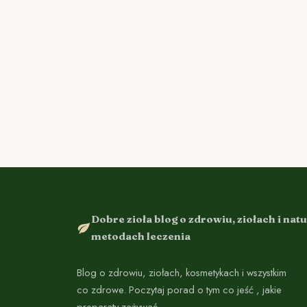
Dobre zioła blog o zdrowiu, ziołach i nat
metodach leczenia
Blog o zdrowiu, ziołach, kosmetykach i wszystkim
co zdrowe. Poczytaj porad o tym co jeść , jakie
preparaty zażywać.