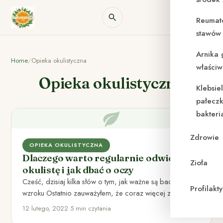
Reumat
stawów 
Arnika 
Home
/
Opieka okulistyczna
właściw
Opieka okulistyczna
Klebsie
pałeczk
bakteri
Zdrowie
OPIEKA OKULISTYCZNA
Dlaczego warto regularnie odwiedzać
Zioła
okulistę i jak dbać o oczy
Cześć, dzisiaj kilka słów o tym, jak ważne są badania
Profilak
wzroku Ostatnio zauważyłem, że coraz więcej znajomych
ma…
12 lutego, 2022
•
5 min czytania