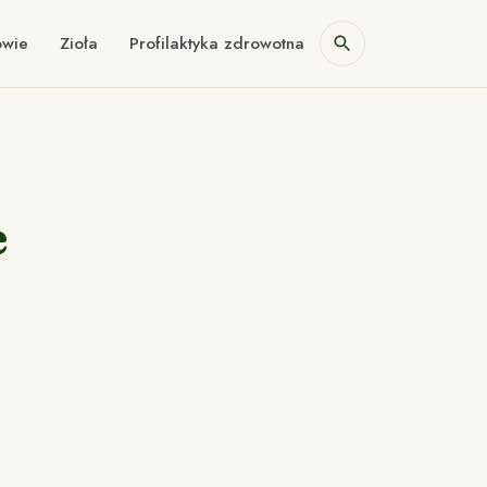
owie
Zioła
Profilaktyka zdrowotna
e