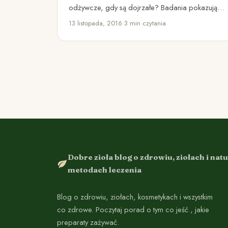
odżywcze, gdy są dojrzałe? Badania pokazują,
że wiele składników odżywczych…
13 listopada, 2016
•
3 min czytania
Dobre zioła blog o zdrowiu, ziołach i nat
metodach leczenia
Blog o zdrowiu, ziołach, kosmetykach i wszystkim
co zdrowe. Poczytaj porad o tym co jeść , jakie
preparaty zażywać.