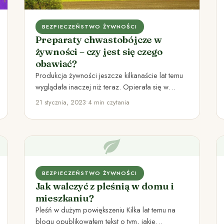
BEZPIECZEŃSTWO ŻYWNOŚCI
Preparaty chwastobójcze w
żywności – czy jest się czego
obawiać?
Produkcja żywności jeszcze kilkanaście lat temu
wyglądała inaczej niż teraz. Opierała się w
większym stopniu na znajomości przyrody,…
21 stycznia, 2023
•
4 min czytania
BEZPIECZEŃSTWO ŻYWNOŚCI
Jak walczyć z pleśnią w domu i
mieszkaniu?
Pleśń w dużym powiększeniu Kilka lat temu na
blogu opublikowałem tekst o tym, jakie