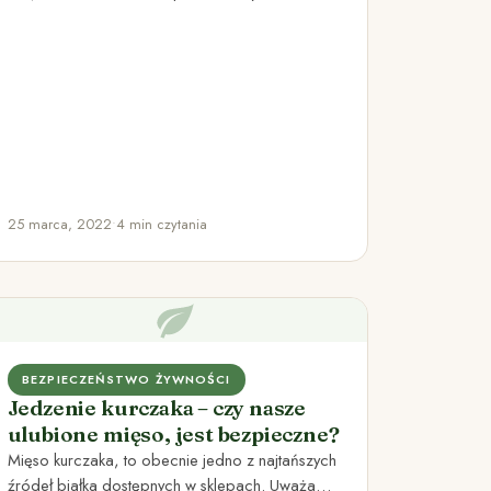
Przeciwzbrylaczem w soli jest żelazocyjanek
potasu,…
25 marca, 2022
•
4 min czytania
BEZPIECZEŃSTWO ŻYWNOŚCI
Jedzenie kurczaka – czy nasze
ulubione mięso, jest bezpieczne?
Mięso kurczaka, to obecnie jedno z najtańszych
źródeł białka dostępnych w sklepach. Uważa