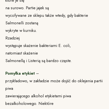
które je się
na surowo.
Partie jajek są
wycofywane ze sklepu także wtedy, gdy bakterie
Salmonelli zostaną
wykryte w kurniku.
Rzadziej
występuje skażenie bakteriami E.
c
oli,
natomiast skażenie
Salmonellą i Listerią są bardzo częste.
Pomyłka etykiet
–
przykładowo, w zakładzie może dojść do oklejenia partii
piwa
zawierającego alkohol etykietami piwa
bezalkoholowego.
Niektóre