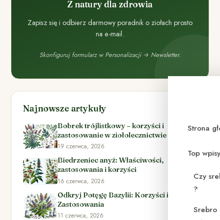
Z natury dla zdrowia
Zapisz się i odbierz darmowy poradnik o ziołach prosto
na e-mail.
Skonfiguruj formularz w Personalizacji → Newsletter.
Najnowsze artykuły
Bobrek trójlistkowy – korzyści i
Strona g
zastosowanie w ziołolecznictwie
19 czerwca, 2026
Top wpis
Biedrzeniec anyż: Właściwości,
zastosowania i korzyści
Czy sre
16 czerwca, 2026
?
Odkryj Potęgę Bazylii: Korzyści i
Zastosowania
Srebro 
11 czerwca, 2026