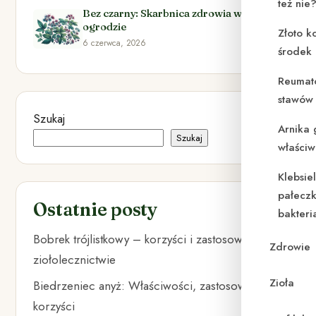
też nie
Bez czarny: Skarbnica zdrowia w Twoim
ogrodzie
Złoto k
6 czerwca, 2026
środek
Reumat
stawów 
Szukaj
Arnika 
Szukaj
właściw
Klebsie
pałeczk
Ostatnie posty
bakteri
Bobrek trójlistkowy – korzyści i zastosowanie w
Zdrowie
ziołolecznictwie
Zioła
Biedrzeniec anyż: Właściwości, zastosowania i
korzyści