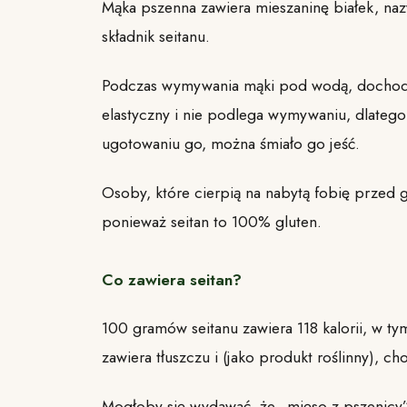
Mąka pszenna zawiera mieszaninę białek, naz
składnik seitanu.
Podczas wymywania mąki pod wodą, dochodzi 
elastyczny i nie podlega wymywaniu, dlateg
ugotowaniu go, można śmiało go jeść.
Osoby, które cierpią na nabytą fobię przed g
ponieważ seitan to 100% gluten.
Co zawiera seitan?
100 gramów seitanu zawiera 118 kalorii, w 
zawiera tłuszczu i (jako produkt roślinny), cho
Mogłoby się wydawać, że „mięso z pszenicy