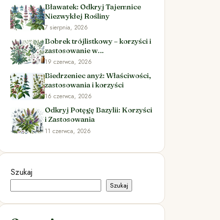
Bławatek: Odkryj Tajemnice
Niezwykłej Rośliny
7 sierpnia, 2026
Bobrek trójlistkowy – korzyści i
zastosowanie w
ziołolecznictwie
19 czerwca, 2026
Biedrzeniec anyż: Właściwości,
zastosowania i korzyści
16 czerwca, 2026
Odkryj Potęgę Bazylii: Korzyści
i Zastosowania
11 czerwca, 2026
Szukaj
Szukaj