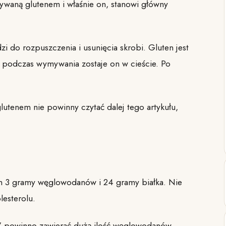
ywaną glutenem i właśnie on, stanowi główny
do rozpuszczenia i usunięcia skrobi. Gluten jest
o podczas wymywania zostaje on w cieście. Po
lutenem nie powinny czytać dalej tego artykułu,
tym 3 gramy węglowodanów i 24 gramy białka. Nie
lesterolu.
” powinno zawierać dużą ilość węglowodanów,