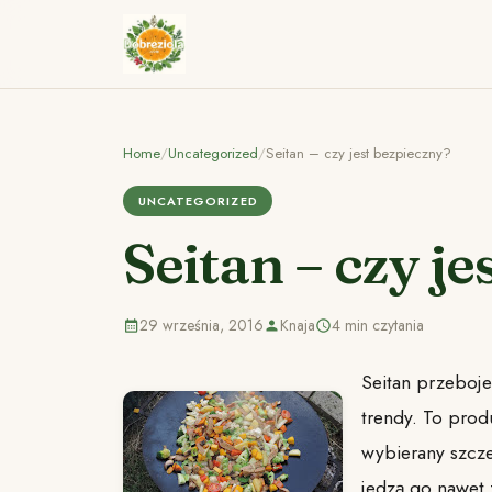
Home
/
Uncategorized
/
Seitan – czy jest bezpieczny?
UNCATEGORIZED
Seitan – czy j
29 września, 2016
Knaja
4 min czytania
Seitan przeboje
trendy. To prod
wybierany szcze
jedzą go nawet 