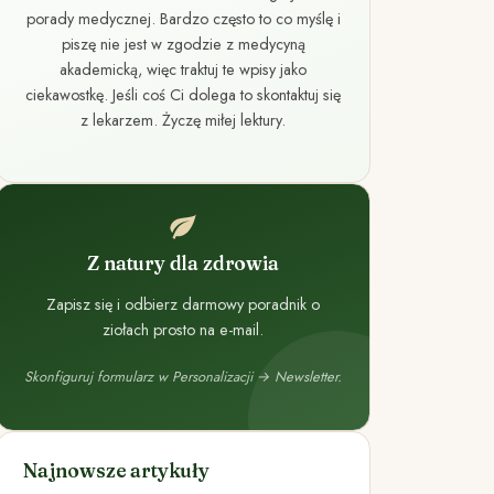
porady medycznej. Bardzo często to co myślę i
piszę nie jest w zgodzie z medycyną
akademicką, więc traktuj te wpisy jako
ciekawostkę. Jeśli coś Ci dolega to skontaktuj się
z lekarzem. Życzę miłej lektury.
Z natury dla zdrowia
Zapisz się i odbierz darmowy poradnik o
ziołach prosto na e-mail.
Skonfiguruj formularz w Personalizacji → Newsletter.
Najnowsze artykuły