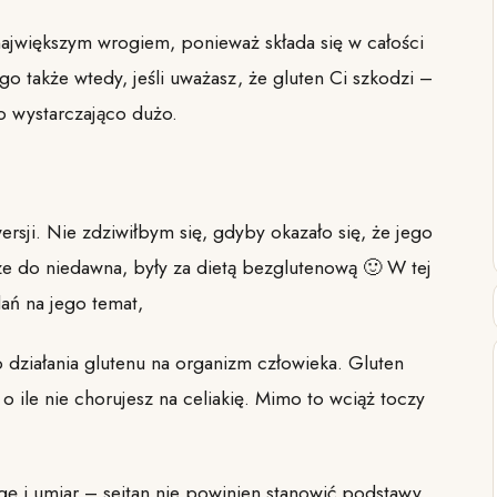
m największym wrogiem, ponieważ składa się w całości
 go także wtedy, jeśli uważasz, że gluten Ci szkodzi –
o wystarczająco dużo.
rsji. Nie zdziwiłbym się, gdyby okazało się, że jego
ze do niedawna, były za dietą bezglutenową 🙂 W tej
ań na jego temat,
 działania glutenu na organizm człowieka. Gluten
o ile nie chorujesz na celiakię. Mimo to wciąż toczy
 i umiar – seitan nie powinien stanowić podstawy