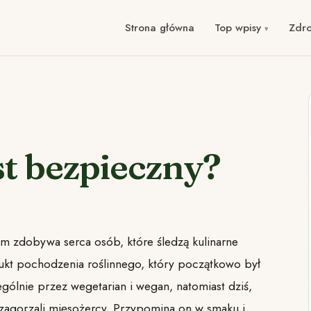
Strona główna
Top wpisy
Zdr
est bezpieczny?
m zdobywa serca osób, które śledzą kulinarne
ukt pochodzenia roślinnego, który początkowo był
gólnie przez wegetarian i wegan, natomiast dziś,
zagorzali mięsożercy. Przypomina on w smaku i