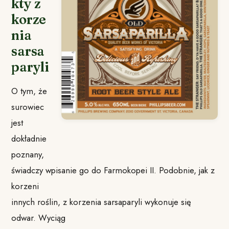
kty z
korze
nia
sarsa
paryli
O tym, że
surowiec
jest
dokładnie
poznany,
świadczy wpisanie go do Farmokopei II. Podobnie, jak z
korzeni
innych roślin, z korzenia sarsaparyli wykonuje się
odwar. Wyciąg