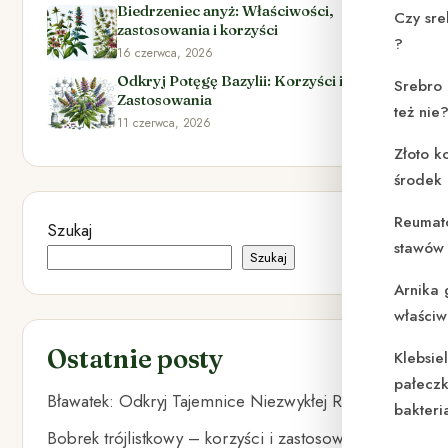
Biedrzeniec anyż: Właściwości,
Czy sre
zastosowania i korzyści
?
16 czerwca, 2026
Odkryj Potęgę Bazylii: Korzyści i
Srebro 
Zastosowania
też nie
11 czerwca, 2026
Złoto k
środek
Reumat
Szukaj
stawów 
Szukaj
Arnika 
właściw
Ostatnie posty
Klebsie
pałeczk
Bławatek: Odkryj Tajemnice Niezwykłej Rośliny
bakteri
Bobrek trójlistkowy – korzyści i zastosowanie w