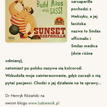
sarsaparilla
pochodzi z
Meksyku, a jej
łacińska
nazwa to Smilax
officinalis i
Smilax medica
(dwie różne
odmiany),
natomiast po polsku nazywa się kolcorośl.
Wzbudziła moje zainteresowanie, gdyż zaczęli o nią
pytać pacjenci. Chodzi o jej działanie na te sprawy…
Dr Henryk Różański na
swoim blogu
www.luskiewnik.pl