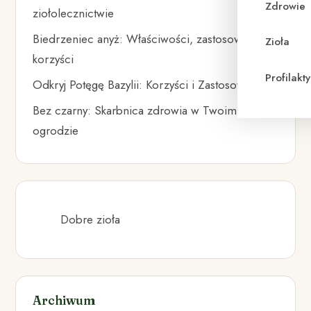
Zdrowie
ziołolecznictwie
Biedrzeniec anyż: Właściwości, zastosowania i
Zioła
korzyści
Profilak
Odkryj Potęgę Bazylii: Korzyści i Zastosowania
Bez czarny: Skarbnica zdrowia w Twoim
ogrodzie
Dobre zioła
Archiwum