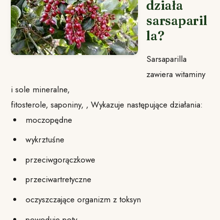
działa
sarsaparil
la?
Sarsaparilla
zawiera witaminy
i sole mineralne,
fitosterole, saponiny, , Wykazuje następujące działania:
moczopędne
wykrztuśne
przeciwgorączkowe
przeciwartretyczne
oczyszczające organizm z toksyn
powoduje poty