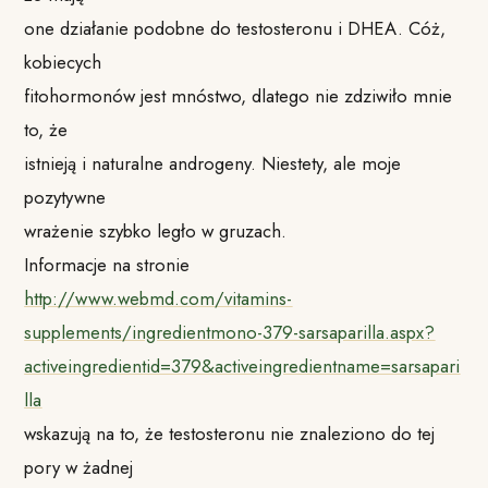
one działanie podobne do testosteronu i DHEA. Cóż,
kobiecych
fitohormonów jest mnóstwo, dlatego nie zdziwiło mnie
to, że
istnieją i naturalne androgeny. Niestety, ale moje
pozytywne
wrażenie szybko legło w gruzach.
Informacje na stronie
http://www.webmd.com/vitamins-
supplements/ingredientmono-379-sarsaparilla.aspx?
activeingredientid=379&activeingredientname=sarsapari
lla
wskazują na to, że testosteronu nie znaleziono do tej
pory w żadnej