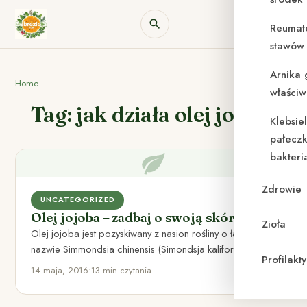
Reumat
stawów 
Arnika 
Home
właściw
Tag: jak działa olej jojoba
Klebsie
pałeczk
bakteri
Zdrowie
UNCATEGORIZED
Olej jojoba – zadbaj o swoją skórę
Zioła
Olej jojoba jest pozyskiwany z nasion rośliny o łacińskiej
nazwie Simmondsia chinensis (Simondsja kalifornijska),
Profilak
która rośnie w południowej…
14 maja, 2016
•
13 min czytania