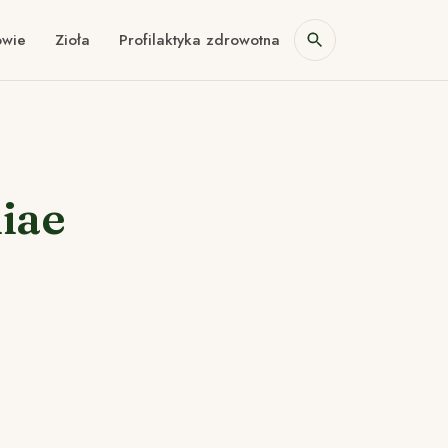
owie
Zioła
Profilaktyka zdrowotna
iae