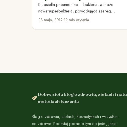
Klebsiella pneumoniae – bakteria, a może
nawetsuperbakteria, powodująca szereg
poważnych chorób – bardzo oporna na
28 maja, 2019
•
12 min czytania
większość (a niektórzy…
Dobre zioła blog o zdrowiu, ziołach i nat
metodach leczenia
Blog o zdrowiu, ziołach, kosmetykach i wszystkim
co zdrowe. Poczytaj porad o tym co jeść , jakie