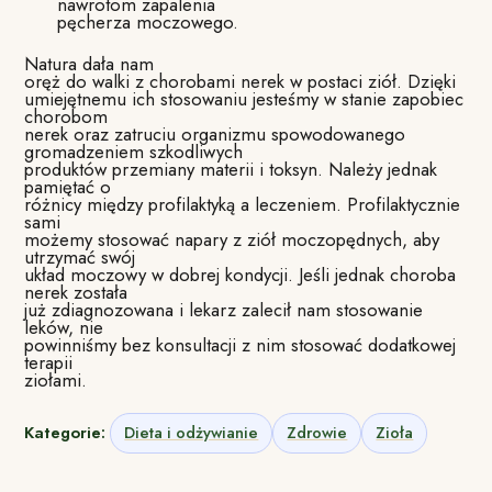
nawrotom zapalenia
pęcherza moczowego.
Natura dała nam
oręż do walki z chorobami nerek w postaci ziół. Dzięki
umiejętnemu ich stosowaniu jesteśmy w stanie zapobiec
chorobom
nerek oraz zatruciu organizmu spowodowanego
gromadzeniem szkodliwych
produktów przemiany materii i toksyn. Należy jednak
pamiętać o
różnicy między profilaktyką a leczeniem. Profilaktycznie
sami
możemy stosować napary z ziół moczopędnych, aby
utrzymać swój
układ moczowy w dobrej kondycji. Jeśli jednak choroba
nerek została
już zdiagnozowana i lekarz zalecił nam stosowanie
leków, nie
powinniśmy bez konsultacji z nim stosować dodatkowej
terapii
ziołami.
Kategorie:
Dieta i odżywianie
Zdrowie
Zioła