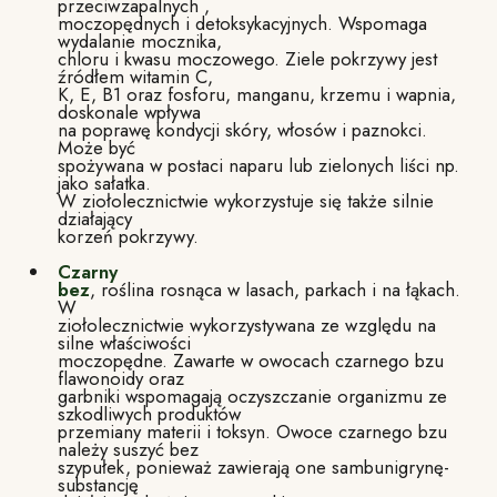
przeciwzapalnych ,
moczopędnych i detoksykacyjnych. Wspomaga
wydalanie mocznika,
chloru i kwasu moczowego. Ziele pokrzywy jest
źródłem witamin C,
K, E, B1 oraz fosforu, manganu, krzemu i wapnia,
doskonale wpływa
na poprawę kondycji skóry, włosów i paznokci.
Może być
spożywana w postaci naparu lub zielonych liści np.
jako sałatka.
W ziołolecznictwie wykorzystuje się także silnie
działający
korzeń pokrzywy.
Czarny
bez
, roślina rosnąca w lasach, parkach i na łąkach.
W
ziołolecznictwie wykorzystywana ze względu na
silne właściwości
moczopędne. Zawarte w owocach czarnego bzu
flawonoidy oraz
garbniki wspomagają oczyszczanie organizmu ze
szkodliwych produktów
przemiany materii i toksyn. Owoce czarnego bzu
należy suszyć bez
szypułek, ponieważ zawierają one sambunigrynę-
substancję