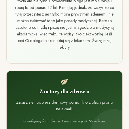
życia ale nie tylko. Prowadzenie bloga jest moją pasją i
robię to od ponad 12 lat. Pamiętaj jednak, że wszystko co
tutaj przeczytasz jest tylko moim prywatnym zdaniem i nie
można traktować tego jako porady medycznej. Bardzo
często to co myślę i piszę nie jest w zgodzie z medycyną
akademicką, więc traktuj te wpisy jako ciekawostkę. Jeśli
coś Ci dolega to skontaktuj się z lekarzem. Życzę miłej
lektury.
Z natury dla zdrowia
Zapisz się i odbierz darmowy poradnik o ziołach prosto
na e-mail.
Skonfiguruj formularz w Personalizacji → Newsletter.