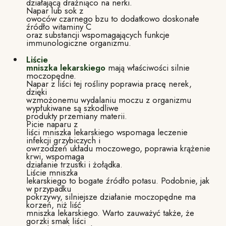
działającą drażniąco na nerki.
Napar lub sok z
owoców czarnego bzu to dodatkowo doskonałe
źródło witaminy C
oraz substancji wspomagających funkcje
immunologiczne organizmu.
Liście
mniszka lekarskiego
mają właściwości silnie
moczopędne.
Napar z liści tej rośliny poprawia pracę nerek,
dzięki
wzmożonemu wydalaniu moczu z organizmu
wypłukiwane są szkodliwe
produkty przemiany materii.
Picie naparu z
liści mniszka lekarskiego wspomaga leczenie
infekcji grzybiczych i
owrzodzeń układu moczowego, poprawia krążenie
krwi, wspomaga
działanie trzustki i żołądka.
Liście mniszka
lekarskiego to bogate źródło potasu. Podobnie, jak
w przypadku
pokrzywy, silniejsze działanie moczopędne ma
korzeń, niż liść
mniszka lekarskiego. Warto zauważyć także, że
gorzki smak liści