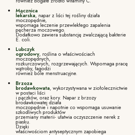
również bogate źródło witaminy C.
Mącznica
lekarska
, napar z liści tej rośliny działa
moczopędnie,
wspomaga leczenie przewlekłego zapalenia
pęcherza moczowego.
Dodatkowo zawiera substancję zwalczającą bakterie
E. coli.
Lubczyk
ogrodowy
, roślina o właściwościach
moczopędnych,
rozkurczowych, rozgrzewających. Wspomaga pracę
wątroby, łagodzi
również bóle menstruacyjne.
Brzoza
brodawkowata
, wykorzystywana w ziołolecznictwie
w postaci liści
i pączków, oraz kory. Napar z brzozy
brodawkowatej działa
moczopędnie i napotnie co wspomaga usuwanie
szkodliwych produktów
przemiany materii- ułatwia oczyszczenie nerek z
piasku.
Dzięki
właściwościom antyseptycznym zapobiega