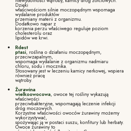
niewydolności wątroby, kamicy dróg żółciowych.
Dzięki
właściwościom silnie moczopędnym wspomaga
wydalanie produktów
przemiany materii z organizmu.
Dodatkowo napar z
korzenia perzu właściwego reguluje poziom
cholesterolu oraz
lipidów we krwi.
Rdest
ptasi
, roślina o działaniu moczopędnym,
przeciwzapalnym,
wspomaga wydalanie z organizmu nadmiaru
chloru, sodu i mocznika.
Stosowany jest w leczeniu kamicy nerkowej, wspiera
również pracę
wątroby.
Żurawina
wielkoowocowa
, owoce tej rośliny wykazują
właściwości
przeciwbakteryjne, wspomagają leczenie infekcji
dróg moczowych.
Korzystne właściwości owoców żurawiny możemy
wykorzystywać,
spożywając ją w postaci suszu, konfitury lub herbaty.
Owoce żurawiny to