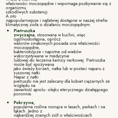
właściwości moczopędne i wspomaga pozbywanie się z
organizmu
szkodliwych substancji.
A oto
najpopularniejsze i najłatwiej dostępne w naszej strefie
klimatycznej zioła o działaniu moczopędnym.
Pietruszka
zwyczajna
, stosowana w kuchni, więc
ogólnodostępna, oprócz
walorów smakowych posiada ona właściwości
moczopędne,
bakteriobójcze i napotne od wieków
wykorzystywane w medycynie
ludowej do leczenia kamicy nerkowej. Pietruszka
może być spożywana
jako świeży korzeń, natka lub w postaci naparu z
suszonej natki.
Napar z natki
pietruszki nie jest zalecany dla kobiet ciężarnych ze
względu na
zawartość apiolu- olejku eterycznego działającego
poronnie.
Pokrzywa,
popularna roślina rosnąca w lasach, parkach i na
łąkach. Jedno z
najbardziej znanych ziół o właściwościach