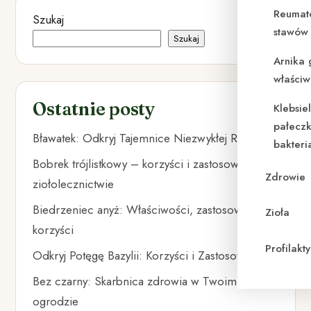
Reumat
Szukaj
stawów 
Szukaj
Arnika 
właściw
Ostatnie posty
Klebsie
pałeczk
Bławatek: Odkryj Tajemnice Niezwykłej Rośliny
bakteri
Bobrek trójlistkowy – korzyści i zastosowanie w
Zdrowie
ziołolecznictwie
Biedrzeniec anyż: Właściwości, zastosowania i
Zioła
korzyści
Profilak
Odkryj Potęgę Bazylii: Korzyści i Zastosowania
Bez czarny: Skarbnica zdrowia w Twoim
ogrodzie