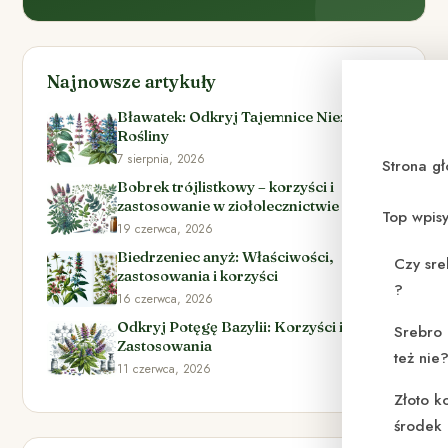
Najnowsze artykuły
Bławatek: Odkryj Tajemnice Niezwykłej
Rośliny
7 sierpnia, 2026
Strona g
Bobrek trójlistkowy – korzyści i
zastosowanie w ziołolecznictwie
Top wpis
19 czerwca, 2026
Biedrzeniec anyż: Właściwości,
Czy sre
zastosowania i korzyści
?
16 czerwca, 2026
Odkryj Potęgę Bazylii: Korzyści i
Srebro 
Zastosowania
też nie
11 czerwca, 2026
Złoto k
środek