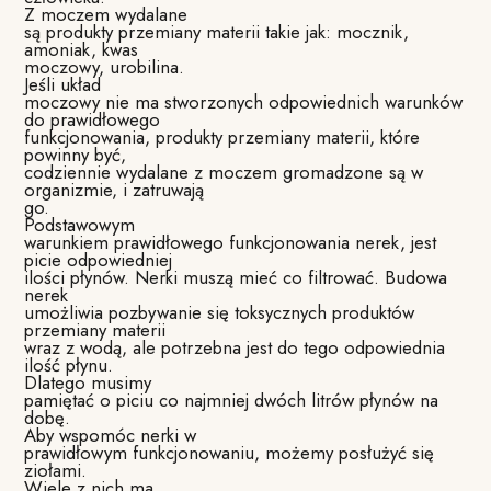
Z moczem wydalane
są produkty przemiany materii takie jak: mocznik,
amoniak, kwas
moczowy, urobilina.
Jeśli układ
moczowy nie ma stworzonych odpowiednich warunków
do prawidłowego
funkcjonowania, produkty przemiany materii, które
powinny być,
codziennie wydalane z moczem gromadzone są w
organizmie, i zatruwają
go.
Podstawowym
warunkiem prawidłowego funkcjonowania nerek, jest
picie odpowiedniej
ilości płynów. Nerki muszą mieć co filtrować. Budowa
nerek
umożliwia pozbywanie się toksycznych produktów
przemiany materii
wraz z wodą, ale potrzebna jest do tego odpowiednia
ilość płynu.
Dlatego musimy
pamiętać o piciu co najmniej dwóch litrów płynów na
dobę.
Aby wspomóc nerki w
prawidłowym funkcjonowaniu, możemy posłużyć się
ziołami.
Wiele z nich ma