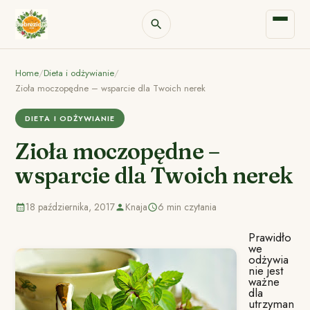
Home
/
Dieta i odżywianie
/
Zioła moczopędne – wsparcie dla Twoich nerek
DIETA I ODŻYWIANIE
Zioła moczopędne –
wsparcie dla Twoich nerek
18 października, 2017
Knaja
6 min czytania
Prawidło
we
odżywia
nie jest
ważne
dla
utrzyman