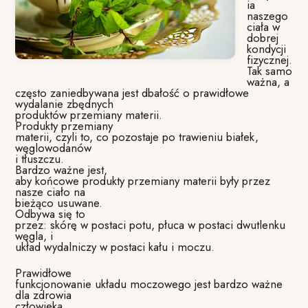
ia
naszego
ciała w
dobrej
kondycji
fizycznej.
Tak samo
ważna, a
często zaniedbywana jest dbałość o prawidłowe
wydalanie zbędnych
produktów przemiany materii.
Produkty przemiany
materii, czyli to, co pozostaje po trawieniu białek,
węglowodanów
i tłuszczu.
Bardzo ważne jest,
aby końcowe produkty przemiany materii były przez
nasze ciało na
bieżąco usuwane.
Odbywa się to
przez: skórę w postaci potu, płuca w postaci dwutlenku
węgla, i
układ wydalniczy w postaci kału i moczu.
Prawidłowe
funkcjonowanie układu moczowego jest bardzo ważne
dla zdrowia
człowieka.