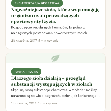
SUPLEMENTACJA SPORTOWA
Najważniejsze zioła, które wspomagają
organizm osób prowadzących
sportowy styl życia.
Rozpoczęcie regularnych treningów, to jedno z
najczęstszych postanowień noworocznych moich
znajomych. Sport rekreacyjny w założeniu powinien
28 września, 2017
•
5 min czytania
przyczyniać się…
FAUNA I FLORA
Dlaczego zioła działają – przegląd
substancji występujących w ziołach
Skąd się biorą substancje chemiczne w ziołach? Rośliny
narażone są na wiele zagrożeń, takich, jak konkurencja
ze strony…
13 czerwca, 2017
•
7 min czytania