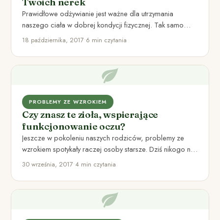
Twoich nerek
Prawidłowe odżywianie jest ważne dla utrzymania
naszego ciała w dobrej kondycji fizycznej. Tak samo
ważna, a często zaniedbywana…
18 października, 2017
•
6 min czytania
PROBLEMY ZE WZROKIEM
Czy znasz te zioła, wspierające
funkcjonowanie oczu?
Jeszcze w pokoleniu naszych rodziców, problemy ze
wzrokiem spotykały raczej osoby starsze. Dziś nikogo nie
dziwi widok dzieci…
30 września, 2017
•
4 min czytania