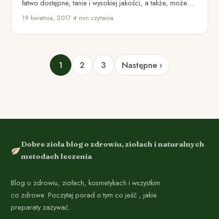
łatwo dostępne, tanie i wysokiej jakości, a także, możemy
łatwo znaleźć…
19 kwietnia, 2017
•
4 min czytania
1
2
3
Następne ›
Dobre zioła blog o zdrowiu, ziołach i naturalnych
metodach leczenia
Blog o zdrowiu, ziołach, kosmetykach i wszystkim
co zdrowe. Poczytaj porad o tym co jeść , jakie
preparaty zażywać.