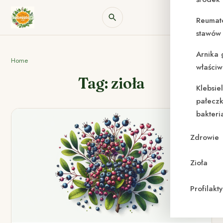
Reumat
stawów 
Arnika 
Home
właściw
Tag: zioła
Klebsie
pałeczk
bakteri
Zdrowie
Zioła
Profilak