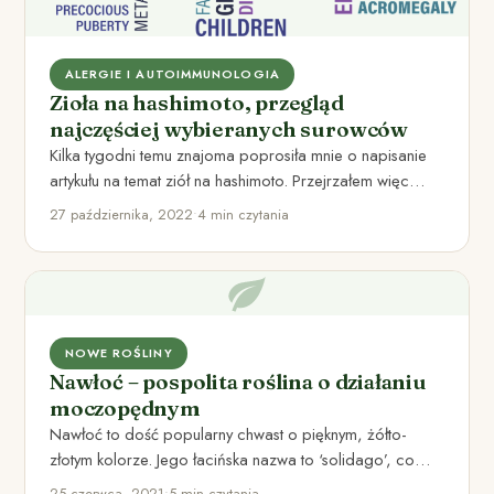
ALERGIE I AUTOIMMUNOLOGIA
Zioła na hashimoto, przegląd
najczęściej wybieranych surowców
Kilka tygodni temu znajoma poprosiła mnie o napisanie
artykułu na temat ziół na hashimoto. Przejrzałem więc
przepastne archiwa…
27 października, 2022
•
4 min czytania
NOWE ROŚLINY
Nawłoć – pospolita roślina o działaniu
moczopędnym
Nawłoć to dość popularny chwast o pięknym, żółto-
złotym kolorze. Jego łacińska nazwa to ‘solidago’, co
oznacza ‘uzdrawiać’ i…
25 czerwca, 2021
•
5 min czytania