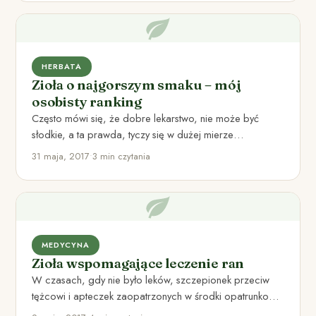
HERBATA
Zioła o najgorszym smaku – mój
osobisty ranking
Często mówi się, że dobre lekarstwo, nie może być
słodkie, a ta prawda, tyczy się w dużej mierze…
31 maja, 2017
•
3 min czytania
MEDYCYNA
Zioła wspomagające leczenie ran
W czasach, gdy nie było leków, szczepionek przeciw
tężcowi i apteczek zaopatrzonych w środki opatrunkowe,
nawet drobna rana…