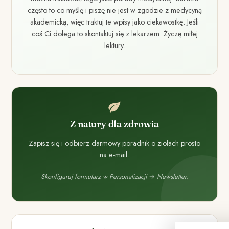
często to co myślę i piszę nie jest w zgodzie z medycyną
akademicką, więc traktuj te wpisy jako ciekawostkę. Jeśli
coś Ci dolega to skontaktuj się z lekarzem. Życzę miłej
lektury.
Z natury dla zdrowia
Zapisz się i odbierz darmowy poradnik o ziołach prosto
na e-mail.
Skonfiguruj formularz w Personalizacji → Newsletter.