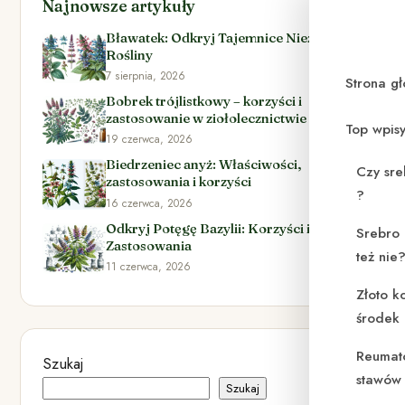
Najnowsze artykuły
Bławatek: Odkryj Tajemnice Niezwykłej
Rośliny
7 sierpnia, 2026
Strona g
Bobrek trójlistkowy – korzyści i
zastosowanie w ziołolecznictwie
Top wpis
19 czerwca, 2026
Biedrzeniec anyż: Właściwości,
Czy sre
zastosowania i korzyści
?
16 czerwca, 2026
Odkryj Potęgę Bazylii: Korzyści i
Srebro 
Zastosowania
też nie
11 czerwca, 2026
Złoto k
środek
Reumat
Szukaj
stawów 
Szukaj