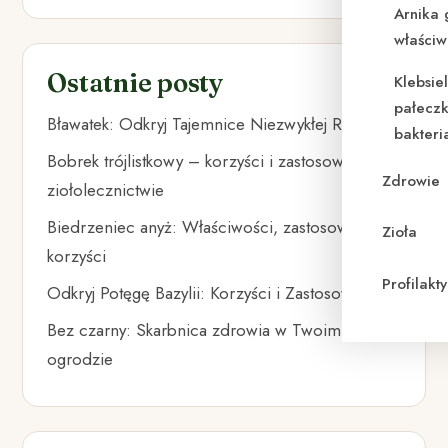
Arnika 
właściw
Ostatnie posty
Klebsie
pałeczk
Bławatek: Odkryj Tajemnice Niezwykłej Rośliny
bakteri
Bobrek trójlistkowy – korzyści i zastosowanie w
Zdrowie
ziołolecznictwie
Biedrzeniec anyż: Właściwości, zastosowania i
Zioła
korzyści
Profilak
Odkryj Potęgę Bazylii: Korzyści i Zastosowania
Bez czarny: Skarbnica zdrowia w Twoim
ogrodzie