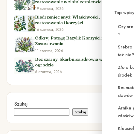
zastosowanie w ziołolecznictwie
19 czerwca, 2026
Top wpis
Biedrzeniec anyż: Właściwości,
zastosowania i korzyści
Czy sre
16 czerwca, 2026
?
Odkryj Potęgę Bazylii: Korzyści i
Zastosowania
Srebro 
11 czerwca, 2026
też nie
Bez czarny: Skarbnica zdrowia w Twoim
ogrodzie
Złoto k
6 czerwca, 2026
środek
Reumat
stawów 
Szukaj
Arnika 
Szukaj
właściw
Klebsie