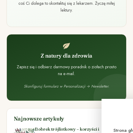
coś Ci dolega to skontaktuj się z lekarzem. Życzę miłej
lektury.
Z natury dla zdrowia
Zapisz się i odbierz darmowy poradnik o ziołach prosto
na e-mail.
Skonfiguruj formularz w Personalizacji → Newsletter.
Najnowsze artykuły
Bobrek trójlistkowy – korzyści i
Strona g