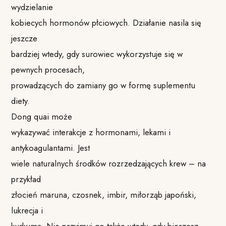
wydzielanie
kobiecych hormonów płciowych. Działanie nasila się
jeszcze
bardziej wtedy, gdy surowiec wykorzystuje się w
pewnych procesach,
prowadzących do zamiany go w formę suplementu
diety.
Dong quai może
wykazywać interakcje z hormonami, lekami i
antykoagulantami. Jest
wiele naturalnych środków rozrzedzających krew – na
przykład
złocień maruna, czosnek, imbir, miłorząb japoński,
lukrecja i
kurkuma. Nie przyjmuj go także wtedy, gdy bierzesz