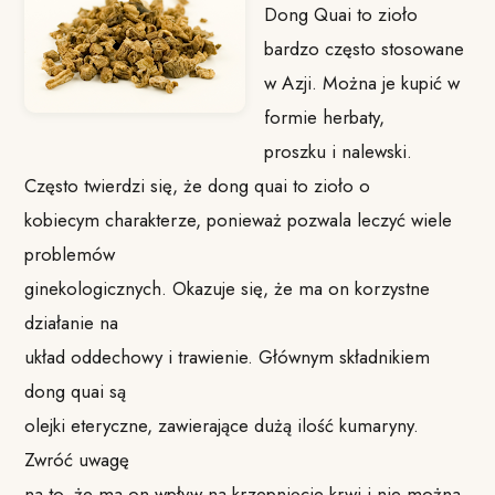
Dong Quai to zioło
bardzo często stosowane
w Azji. Można je kupić w
formie herbaty,
proszku i nalewski.
Często twierdzi się, że dong quai to zioło o
kobiecym charakterze, ponieważ pozwala leczyć wiele
problemów
ginekologicznych. Okazuje się, że ma on korzystne
działanie na
układ oddechowy i trawienie. Głównym składnikiem
dong quai są
olejki eteryczne, zawierające dużą ilość kumaryny.
Zwróć uwagę
na to, że ma on wpływ na krzepnięcie krwi i nie można