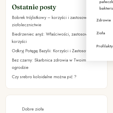
pałeczk
Ostatnie posty
bakteri
Bobrek trójlistkowy – korzyści i zastosowanie w
Zdrowie
ziołolecznictwie
Zioła
Biedrzeniec anyż: Właściwości, zastosowania i
korzyści
Profilak
Odkryj Potęgę Bazylii: Korzyści i Zastosowania
Bez czarny: Skarbnica zdrowia w Twoim
ogrodzie
Czy srebro koloidalne można pić ?
Dobre zioła