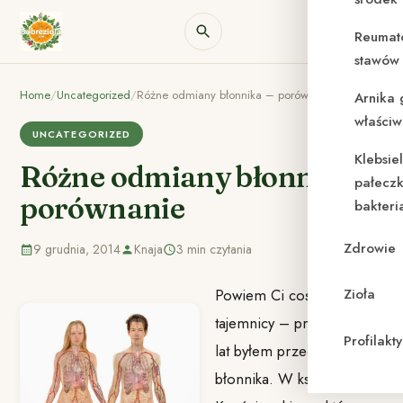
Reumat
stawów 
Home
/
Uncategorized
/
Różne odmiany błonnika – porównanie
Arnika 
właściw
UNCATEGORIZED
Klebsie
Różne odmiany błonnika –
pałeczk
porównanie
bakteri
Zdrowie
9 grudnia, 2014
Knaja
3 min czytania
Powiem Ci coś w
Zioła
tajemnicy – przez wiele
Profilak
lat byłem przeciwnikiem
błonnika. W książkach