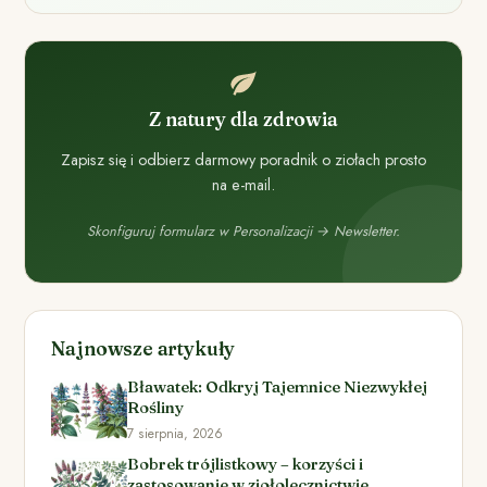
Z natury dla zdrowia
Zapisz się i odbierz darmowy poradnik o ziołach prosto
na e-mail.
Skonfiguruj formularz w Personalizacji → Newsletter.
Najnowsze artykuły
Bławatek: Odkryj Tajemnice Niezwykłej
Rośliny
7 sierpnia, 2026
Bobrek trójlistkowy – korzyści i
zastosowanie w ziołolecznictwie