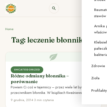
Reumat
stawów 
Arnika 
Home
właściw
Tag: leczenie błonnikiem
Klebsie
pałeczk
bakteri
Zdrowie
UNCATEGORIZED
Różne odmiany błonnika –
Zioła
porównanie
Powiem Ci coś w tajemnicy – przez wiele lat byłem
Profilak
przeciwnikiem błonnika. W książkach Kwaśniewskiego,
który podąża zupełnie…
9 grudnia, 2014
•
3 min czytania