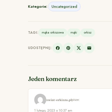
Kategorie:
Uncategorized
TAGI:
mąka orkiszowa
mąki
orkisz
UDOSTĘPNIJ:
Jeden komentarz
pisze:
swiat-orkiszu.pl
1 lutego, 2023 o 10:37 am