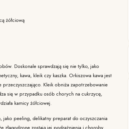
cą żółciową
obów. Doskonale sprawdzają się nie tylko, jako
metyczny, kawa, kleik czy kaszka. Orkiszowa kawa jest
nie przeczyszczająco. Kleik obniża zapotrzebowanie
wdza się w przypadku osób chorych na cukrzycę,
wdziała kamicy żółciowej.
jako peeling, delikatny preparat do oczyszczania
że złagodzone zostają jej podrażnienia i choroby.