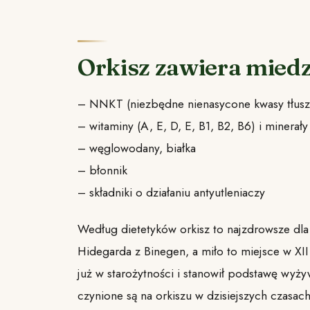
Orkisz zawiera miedz
– NNKT (niezbędne nienasycone kwasy tłus
– witaminy (A, E, D, E, B1, B2, B6) i minerał
– węglowodany, białka
– błonnik
– składniki o działaniu antyutleniaczy
Według dietetyków orkisz to najzdrowsze dla 
Hidegarda z Binegen, a miło to miejsce w XII 
już w starożytności i stanowił podstawę wyżyw
czynione są na orkiszu w dzisiejszych czasa