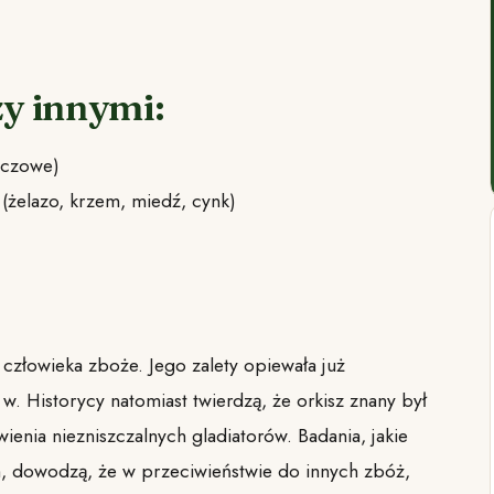
y innymi:
zczowe)
y (żelazo, krzem, miedź, cynk)
człowieka zboże. Jego zalety opiewała już
w. Historycy natomiast twierdzą, że orkisz znany był
ienia niezniszczalnych gladiatorów. Badania, jakie
ch, dowodzą, że w przeciwieństwie do innych zbóż,