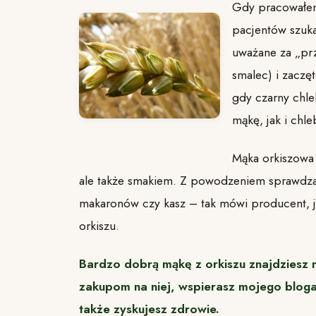
Gdy pracowałem 
pacjentów szuka
uważane za „prze
smalec) i zaczę
gdy czarny chle
mąkę, jak i chl
Mąka orkiszowa
ale także smakiem. Z powodzeniem sprawdza 
makaronów czy kasz – tak mówi producent, j
orkiszu.
Bardzo dobrą mąkę z orkiszu znajdziesz
zakupom na niej, wspierasz mojego bloga
także zyskujesz zdrowie.