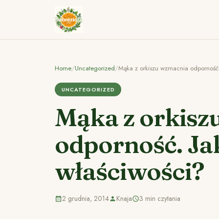
Home
/
Uncategorized
/
Mąka z orkiszu wzmacnia odporność.
UNCATEGORIZED
Mąka z orkisz
odporność. Ja
właściwości?
2 grudnia, 2014
Knaja
3 min czytania