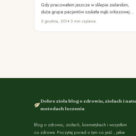
Gdy pracowałem jeszcze w sklepie zielarskim,
duża grupa pacjentów szukała mąki orkiszowej.
To zboże było przez długi czas…
2 grudnia, 2014
•
3 min czytania
Dobre zioła blog o zdrowiu, ziołach i nat
metodach leczenia
Blog o zdrowiu, ziołach, kosmetykach i wszystkim
co zdrowe. Poczytaj porad o tym co jeść , jakie