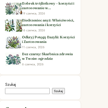
Bobrek trójlistkowy – korzyści i
zastosowanie w
ziołolecznictwie
19 czerwca, 2026
Biedrzeniec anyż: Właściwości,
zastosowania i korzyści
16 czerwca, 2026
Odkryj Potęgę Bazylii: Korzyści
i Zastosowania
11 czerwca, 2026
Bez czarny: Skarbnica zdrowia
w Twoim ogrodzie
6 czerwca, 2026
Szukaj
Szukaj