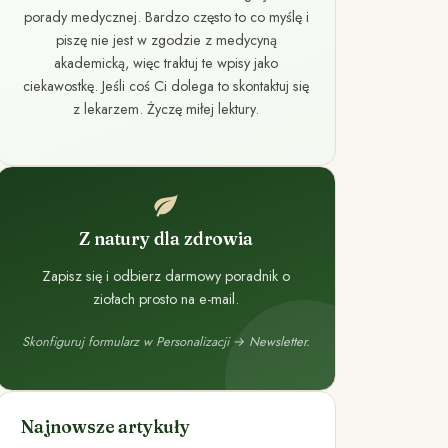
porady medycznej. Bardzo często to co myślę i
piszę nie jest w zgodzie z medycyną
akademicką, więc traktuj te wpisy jako
ciekawostkę. Jeśli coś Ci dolega to skontaktuj się
z lekarzem. Życzę miłej lektury.
Z natury dla zdrowia
Zapisz się i odbierz darmowy poradnik o
ziołach prosto na e-mail.
Skonfiguruj formularz w Personalizacji → Newsletter.
Najnowsze artykuły