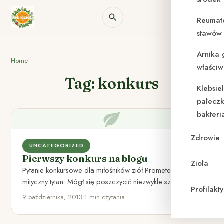
Reumat
stawów 
Arnika 
Home
właściw
Tag: konkurs
Klebsie
pałeczk
bakteri
Zdrowie
UNCATEGORIZED
Pierwszy konkurs na blogu
Zioła
Pytanie konkursowe dla miłośników ziół Prometeusz to
mityczny tytan. Mógł się poszczycić niezwykle szybką
Profilak
regeneracją wątroby – odrastała…
9 października, 2013
•
1 min czytania