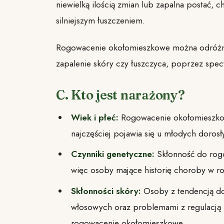
niewielką ilością zmian lub zapalna postać, c
silniejszym łuszczeniem.
Rogowacenie okołomieszkowe można odróżnić
zapalenie skóry czy łuszczyca, poprzez specy
C. Kto jest narażony?
Wiek i płeć:
Rogowacenie okołomieszko
najczęściej pojawia się u młodych dorosł
Czynniki genetyczne:
Skłonność do rog
więc osoby mające historię choroby w rod
Skłonności skóry:
Osoby z tendencją d
włosowych oraz problemami z regulacją
rogowacenie okołomieszkowe.