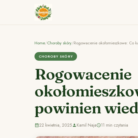
Home
/
Choroby skóry
/
Rogowacenie okołomieszkowe: Co ka
CHOROBY SKÓRY
Rogowacenie
okołomieszko
powinien wied
22 kwietnia, 2025
Kamil Naja
11 min czytania