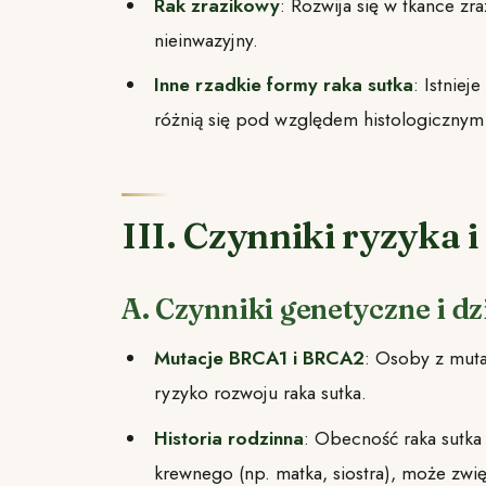
Rak zrazikowy
: Rozwija się w tkance zr
nieinwazyjny.
Inne rzadkie formy raka sutka
: Istniej
różnią się pod względem histologicznym
III. Czynniki ryzyka 
A. Czynniki genetyczne i d
Mutacje BRCA1 i BRCA2
: Osoby z mut
ryzyko rozwoju raka sutka.
Historia rodzinna
: Obecność raka sutka
krewnego (np. matka, siostra), może zwię