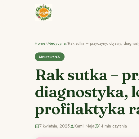
Home
/
Medycyna
/
Rak sutka – przyczyny, objawy, diagnostyk
MEDYCYNA
Rak sutka – p
diagnostyka, l
profilaktyka r
7 kwietnia, 2025
Kamil Naja
14 min czytania