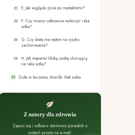
E. Jak wygląda życie po mastektomii?
F. Czy można całkowicie wyleczyć raka
sutka?
G. Czy dieta ma wpływ na ryzyko
zachorowania?
H. Jak wspierać bliską osobę chorującą
na raka sutka?
Zioła w leczeniu chorób: Rak sutka
Z natury dla zdrowia
Zapisz się i odbierz darmowy poradnik o
ziołach prosto na e-mail.