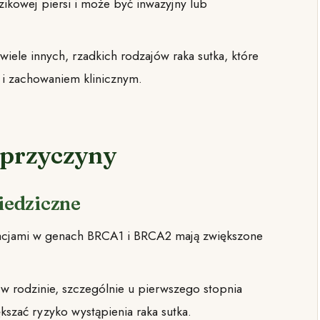
azikowej piersi i może być inwazyjny lub
e wiele innych, rzadkich rodzajów raka sutka, które
 i zachowaniem klinicznym.
i przyczyny
ziedziczne
acjami w genach BRCA1 i BRCA2 mają zwiększone
 w rodzinie, szczególnie u pierwszego stopnia
kszać ryzyko wystąpienia raka sutka.