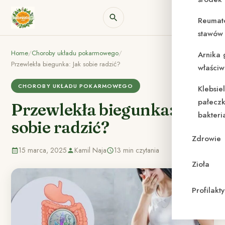
Reumat
stawów 
Home
/
Choroby układu pokarmowego
/
Arnika 
Przewlekła biegunka: Jak sobie radzić?
właściw
CHOROBY UKŁADU POKARMOWEGO
Klebsie
pałeczk
Przewlekła biegunka: Jak
bakteri
sobie radzić?
Zdrowie
15 marca, 2025
Kamil Naja
13 min czytania
Zioła
Profilak