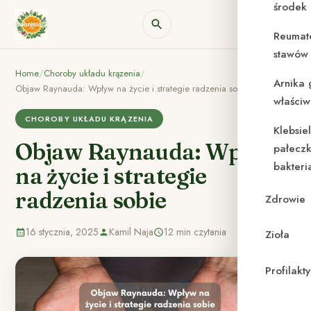
środek
Reumat
stawów 
Home
/
Choroby układu krązenia
/
Arnika 
Objaw Raynauda: Wpływ na życie i strategie radzenia sobie
właściw
CHOROBY UKŁADU KRĄZENIA
Klebsie
Objaw Raynauda: Wpływ
pałeczk
bakteri
na życie i strategie
radzenia sobie
Zdrowie
16 stycznia, 2025
Kamil Naja
12 min czytania
Zioła
Profilak