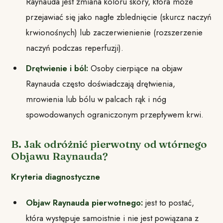
Raynauda jest zmiana koloru skóry, która może
przejawiać się jako nagłe zblednięcie (skurcz naczyń
krwionośnych) lub zaczerwienienie (rozszerzenie
naczyń podczas reperfuzji).
Drętwienie i ból:
Osoby cierpiące na objaw
Raynauda często doświadczają drętwienia,
mrowienia lub bólu w palcach rąk i nóg
spowodowanych ograniczonym przepływem krwi.
B. Jak odróżnić pierwotny od wtórnego
Objawu Raynauda?
Kryteria diagnostyczne
Objaw Raynauda pierwotnego:
jest to postać,
która występuje samoistnie i nie jest powiązana z