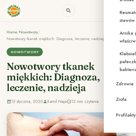
Reumat
stawów 
Home
/
Nowotwory
/
Arnika 
Nowotwory tkanek miękkich: Diagnoza, leczenie, nadzieja
właściw
NOWOTWORY
Klebsie
pałeczk
Nowotwory tkanek
bakteri
miękkich: Diagnoza,
Zdrowie
leczenie, nadzieja
Zioła
12 stycznia, 2025
Kamil Naja
12 min czytania
Profilak