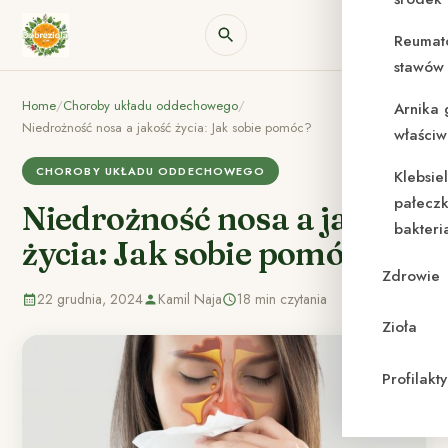
Reumat
stawów 
Home
/
Choroby układu oddechowego
/
Arnika 
Niedrożność nosa a jakość życia: Jak sobie pomóc?
właściw
CHOROBY UKŁADU ODDECHOWEGO
Klebsie
pałeczk
Niedrożność nosa a jakość
bakteri
życia: Jak sobie pomóc?
Zdrowie
22 grudnia, 2024
Kamil Naja
18 min czytania
Zioła
Profilak