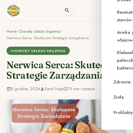
Reumat
stawów 
Home
/
Choroby układu krązenia
/
Arnika 
Nerwica Serca: Skuteczne Strategie Zarządzania
właściw
CHOROBY UKŁADU KRĄZENIA
Klebsie
pałeczk
Nerwica Serca: Skuteczne
bakteri
Strategie Zarządzania
Zdrowie
8 grudnia, 2024
Kamil Naja
15 min czytania
Zioła
Profilak