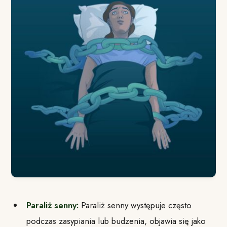
Paraliż senny:
Paraliż senny występuje często
podczas zasypiania lub budzenia, objawia się jako