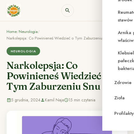
Reumat
stawów 
Home
/
Neurologia
/
Arnika 
Narkolepsja: Co Powinieneś Wiedzieć o Tym Zaburzeniu Snu
właściw
NEUROLOGIA
Klebsie
pałeczk
Narkolepsja: Co
bakteri
Powinieneś Wiedzieć o
Zdrowie
Tym Zaburzeniu Snu
Zioła
5 grudnia, 2024
Kamil Naja
15 min czytania
Profilak