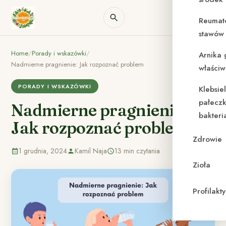
Reumat
stawów 
Home
/
Porady i wskazówki
/
Arnika 
Nadmierne pragnienie: Jak rozpoznać problem
właściw
PORADY I WSKAZÓWKI
Klebsie
pałeczk
Nadmierne pragnienie:
bakteri
Jak rozpoznać problem
Zdrowie
1 grudnia, 2024
Kamil Naja
13 min czytania
Zioła
Profilak