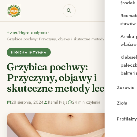
środek
Reumat
stawów 
Home
/
Higiena intymna
/
Arnika 
Grzybica pochwy: Przyczyny, objawy i skuteczne metody leczenia
właściw
HIGIENA INTYMNA
Klebsie
Grzybica pochwy:
pałeczk
bakteri
Przyczyny, objawy i
skuteczne metody leczenia
Zdrowie
28 sierpnia, 2024
Kamil Naja
24 min czytania
Zioła
Profilak