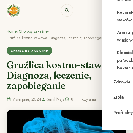
Reumat
stawów 
Home
/
Choroby zakaźne
/
Arnika 
Gruźlica kostno-stawowa: Diagnoza, leczenie, zapobieganie
właściw
CHOROBY ZAKAŹNE
Klebsie
pałeczk
Gruźlica kostno-stawowa:
bakteri
Diagnoza, leczenie,
Zdrowie
zapobieganie
Zioła
17 sierpnia, 2024
Kamil Naja
18 min czytania
Profilak