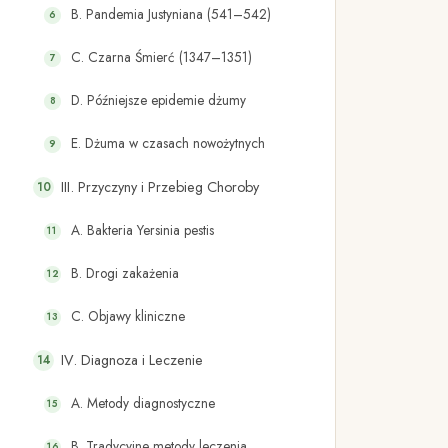
B. Pandemia Justyniana (541–542)
C. Czarna Śmierć (1347–1351)
D. Późniejsze epidemie dżumy
E. Dżuma w czasach nowożytnych
III. Przyczyny i Przebieg Choroby
A. Bakteria Yersinia pestis
B. Drogi zakażenia
C. Objawy kliniczne
IV. Diagnoza i Leczenie
A. Metody diagnostyczne
B. Tradycyjne metody leczenia