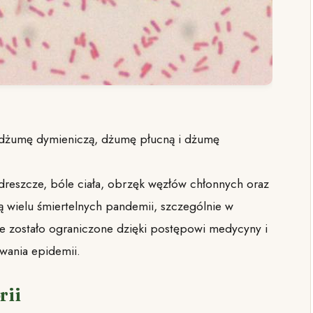
 dżumę dymieniczą, dżumę płucną i dżumę
szcze, bóle ciała, obrzęk węzłów chłonnych oraz
ą wielu śmiertelnych pandemii, szczególnie w
ie zostało ograniczone dzięki postępowi medycyny i
owania epidemii.
rii