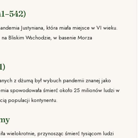
41–542)
andemia Justyniana, która miała miejsce w VI wieku.
i na Bliskim Wschodzie, w basenie Morza
1)
zanych z dżumą był wybuch pandemii znanej jako
emia spowodowała śmierć około 25 milionów ludzi w
cią populacji kontynentu.
umy
a wielokrotnie, przynosząc śmierć tysiącom ludzi