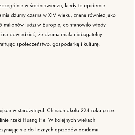
zczególnie w średniowieczu, kiedy to epidemie
demia dżumy czarna w XIV wieku, znana również jako
 milionów ludzi w Europie, co stanowiło wtedy
ożna powiedzieć, że dżuma miała niebagatelny
tałtując społeczeństwo, gospodarkę i kulturę.
jsce w starożytnych Chinach około 224 roku p.n.e.
inie rzeki Huang He. W kolejnych wiekach
yczyniając się do licznych epizodów epidemii.