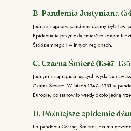
B. Pandemia Justyniana (5
Jedną z najpierw pandemii dżumy była tzw. p
Epidemia ta przyniosła śmierć milionom ludz
Śródziemnego i w innych regionach.
C. Czarna Śmierć (1347–135
Jednym z najtragiczniejszych wydarzeń zwią
Czarna Śmierć. W latach 1347–1351 ta pand
Europie, co stanowiło wtedy około jedną trze
D. Późniejsze epidemie dż
Po pandemii Czarnej Śmierci, dżuma powrócił