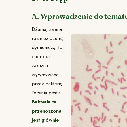
A. Wprowadzenie do temat
Dżuma, zwana
również dżumą
dymieniczą, to
choroba
zakaźna
wywoływana
przez bakterię
Yersinia pestis.
Bakteria ta
przenoszona
jest głównie