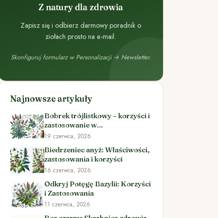
Z natury dla zdrowia
Zapisz się i odbierz darmowy poradnik o
ziołach prosto na e-mail.
Skonfiguruj formularz w Personalizacji → Newsletter.
Najnowsze artykuły
Bobrek trójlistkowy – korzyści i
zastosowanie w
ziołolecznictwie
19 czerwca, 2026
Biedrzeniec anyż: Właściwości,
zastosowania i korzyści
16 czerwca, 2026
Odkryj Potęgę Bazylii: Korzyści
i Zastosowania
11 czerwca, 2026