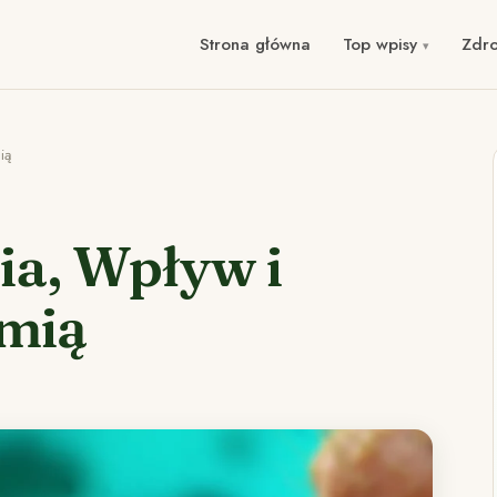
Strona główna
Top wpisy
Zdr
ią
ia, Wpływ i
emią