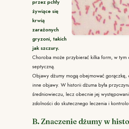
przez pchły
żywiące się
krwią
zarażonych
gryzoni, takich
jak szczury.
Choroba może przybierać kilka form, w tym
septyczną.
Objawy dżumy mogą obejmować gorączkę, dre
inne objawy. W historii dżuma była przyczyn
średniowieczu, lecz obecnie jej występowan
zdolności do skutecznego leczenia i kontrol
B. Znaczenie dżumy w histo