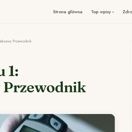
Strona główna
Top wpisy
Zdr
leksowy Przewodnik
 1:
 Przewodnik