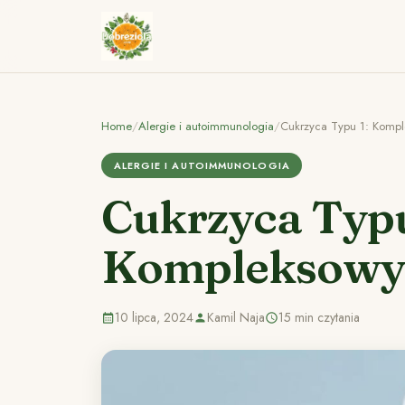
Home
/
Alergie i autoimmunologia
/
Cukrzyca Typu 1: Komp
ALERGIE I AUTOIMMUNOLOGIA
Cukrzyca Typu
Kompleksowy
10 lipca, 2024
Kamil Naja
15 min czytania