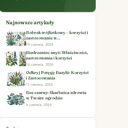
Najnowsze artykuły
Bobrek trójlistkowy – korzyści i
zastosowanie w
ziołolecznictwie
19 czerwca, 2026
Biedrzeniec anyż: Właściwości,
zastosowania i korzyści
16 czerwca, 2026
Odkryj Potęgę Bazylii: Korzyści
i Zastosowania
11 czerwca, 2026
Bez czarny: Skarbnica zdrowia
w Twoim ogrodzie
6 czerwca, 2026