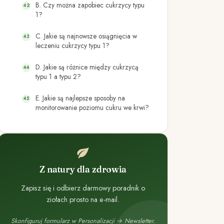
B. Czy można zapobiec cukrzycy typu
1?
C. Jakie są najnowsze osiągnięcia w
leczeniu cukrzycy typu 1?
D. Jakie są różnice między cukrzycą
typu 1 a typu 2?
E. Jakie są najlepsze sposoby na
monitorowanie poziomu cukru we krwi?
Z natury dla zdrowia
Zapisz się i odbierz darmowy poradnik o
ziołach prosto na e-mail.
Skonfiguruj formularz w Personalizacji → Newsletter.