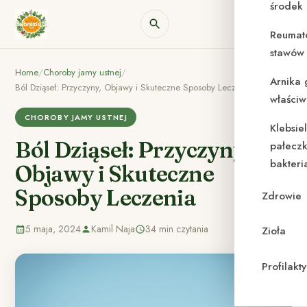
środek
Reumat
stawów 
Home
/
Choroby jamy ustnej
/
Arnika 
Ból Dziąseł: Przyczyny, Objawy i Skuteczne Sposoby Leczenia
właściw
CHOROBY JAMY USTNEJ
Klebsie
Ból Dziąseł: Przyczyny,
pałeczk
bakteri
Objawy i Skuteczne
Sposoby Leczenia
Zdrowie
5 maja, 2024
Kamil Naja
34 min czytania
Zioła
Profilak