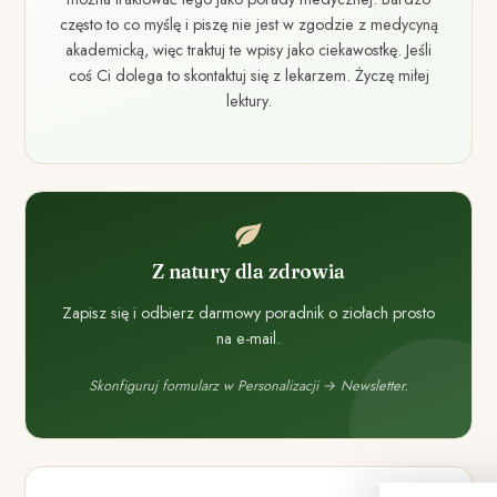
często to co myślę i piszę nie jest w zgodzie z medycyną
akademicką, więc traktuj te wpisy jako ciekawostkę. Jeśli
coś Ci dolega to skontaktuj się z lekarzem. Życzę miłej
lektury.
Z natury dla zdrowia
Zapisz się i odbierz darmowy poradnik o ziołach prosto
na e-mail.
Skonfiguruj formularz w Personalizacji → Newsletter.