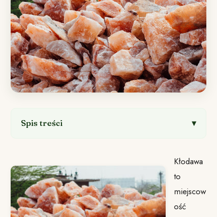
Spis treści
Kłodawa
to
miejscow
ość