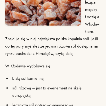
leżąca
między
Łodzią a
Włocław
kiem.
Znajduje się w niej największa polska kopalnia soli. Jeśli
do tej pory myślałeś że jedyna różowa sól dostępna na
rynku pochodzi z Himalajów, czytaj dalej.
W Kłodawie wydobywa się:
białą sól kamienną
sól różową – jest to ewenement na skalę
europejską
leczniczą sól potasowo-magnezową