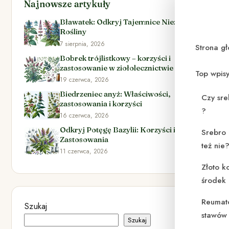
Najnowsze artykuły
Bławatek: Odkryj Tajemnice Niezwykłej
Rośliny
7 sierpnia, 2026
Strona g
Bobrek trójlistkowy – korzyści i
zastosowanie w ziołolecznictwie
Top wpis
19 czerwca, 2026
Biedrzeniec anyż: Właściwości,
Czy sre
zastosowania i korzyści
?
16 czerwca, 2026
Odkryj Potęgę Bazylii: Korzyści i
Srebro 
Zastosowania
też nie
11 czerwca, 2026
Złoto k
środek
Reumat
Szukaj
stawów 
Szukaj