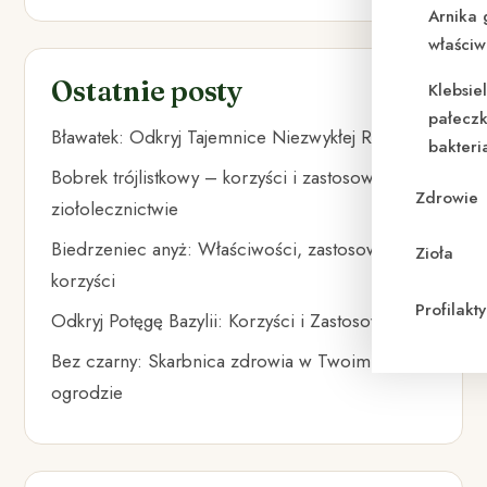
Arnika 
właściw
Ostatnie posty
Klebsie
pałeczk
Bławatek: Odkryj Tajemnice Niezwykłej Rośliny
bakteri
Bobrek trójlistkowy – korzyści i zastosowanie w
Zdrowie
ziołolecznictwie
Biedrzeniec anyż: Właściwości, zastosowania i
Zioła
korzyści
Profilak
Odkryj Potęgę Bazylii: Korzyści i Zastosowania
Bez czarny: Skarbnica zdrowia w Twoim
ogrodzie