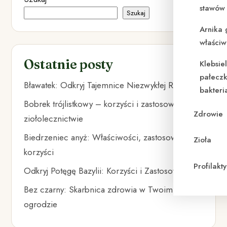
stawów 
Szukaj
Arnika 
właściw
Ostatnie posty
Klebsie
pałeczk
Bławatek: Odkryj Tajemnice Niezwykłej Rośliny
bakteri
Bobrek trójlistkowy – korzyści i zastosowanie w
Zdrowie
ziołolecznictwie
Biedrzeniec anyż: Właściwości, zastosowania i
Zioła
korzyści
Profilak
Odkryj Potęgę Bazylii: Korzyści i Zastosowania
Bez czarny: Skarbnica zdrowia w Twoim
ogrodzie