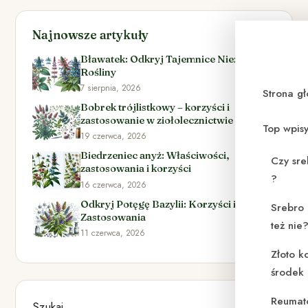
Najnowsze artykuły
Bławatek: Odkryj Tajemnice Niezwykłej
Rośliny
7 sierpnia, 2026
Strona g
Bobrek trójlistkowy – korzyści i
zastosowanie w ziołolecznictwie
Top wpis
19 czerwca, 2026
Biedrzeniec anyż: Właściwości,
Czy sre
zastosowania i korzyści
?
16 czerwca, 2026
Odkryj Potęgę Bazylii: Korzyści i
Srebro 
Zastosowania
też nie
11 czerwca, 2026
Złoto k
środek
Reumat
Szukaj