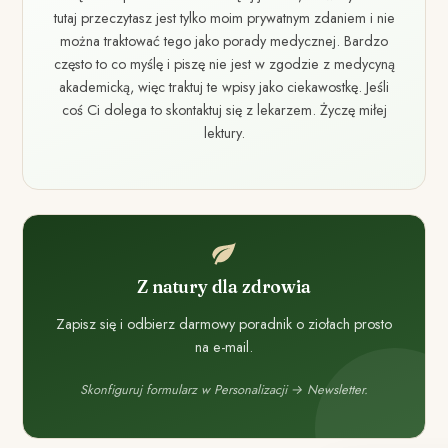
tutaj przeczytasz jest tylko moim prywatnym zdaniem i nie
można traktować tego jako porady medycznej. Bardzo
często to co myślę i piszę nie jest w zgodzie z medycyną
akademicką, więc traktuj te wpisy jako ciekawostkę. Jeśli
coś Ci dolega to skontaktuj się z lekarzem. Życzę miłej
lektury.
Z natury dla zdrowia
Zapisz się i odbierz darmowy poradnik o ziołach prosto
na e-mail.
Skonfiguruj formularz w Personalizacji → Newsletter.