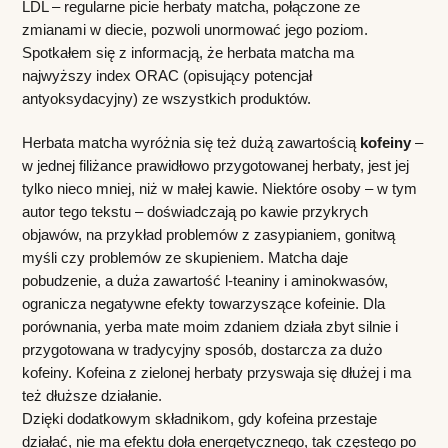
LDL – regularne picie herbaty matcha, połączone ze 
zmianami w diecie, pozwoli unormować jego poziom. 
Spotkałem się z informacją, że herbata matcha ma 
najwyższy index ORAC (opisujący potencjał 
antyoksydacyjny) ze wszystkich produktów.
Herbata matcha wyróżnia się też dużą zawartością 
kofeiny
 – 
w jednej filiżance prawidłowo przygotowanej herbaty, jest jej 
tylko nieco mniej, niż w małej kawie. Niektóre osoby – w tym 
autor tego tekstu – doświadczają po kawie przykrych 
objawów, na przykład problemów z zasypianiem, gonitwą 
myśli czy problemów ze skupieniem. Matcha daje 
pobudzenie, a duża zawartość l-teaniny i aminokwasów, 
ogranicza negatywne efekty towarzyszące kofeinie. Dla 
porównania, yerba mate moim zdaniem działa zbyt silnie i 
przygotowana w tradycyjny sposób, dostarcza za dużo 
kofeiny. Kofeina z zielonej herbaty przyswaja się dłużej i ma 
też dłuższe działanie. 
Dzięki dodatkowym składnikom, gdy kofeina przestaje 
działać, nie ma efektu doła energetycznego, tak częstego po 