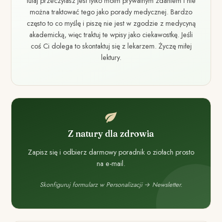
tutaj przeczytasz jest tylko moim prywatnym zdaniem i nie
można traktować tego jako porady medycznej. Bardzo
często to co myślę i piszę nie jest w zgodzie z medycyną
akademicką, więc traktuj te wpisy jako ciekawostkę. Jeśli
coś Ci dolega to skontaktuj się z lekarzem. Życzę miłej
lektury.
Z natury dla zdrowia
Zapisz się i odbierz darmowy poradnik o ziołach prosto
na e-mail.
Skonfiguruj formularz w Personalizacji → Newsletter.