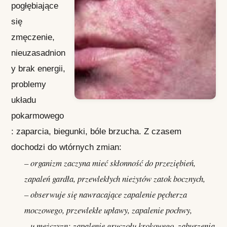
pogłębiające
się
zmęczenie,
nieuzasadnion
y brak energii,
problemy
układu
pokarmowego
: zaparcia, biegunki, bóle brzucha. Z czasem
dochodzi do wtórnych zmian:
– organizm zaczyna mieć skłonność do przeziębień,
zapaleń gardła, przewlekłych nieżytów zatok bocznych,
– obserwuje się nawracające zapalenie pęcherza
moczowego, przewlekłe upławy, zapalenie pochwy,
– u mężczyzn: zapalenie gruczołu krokowego, zaburzenia