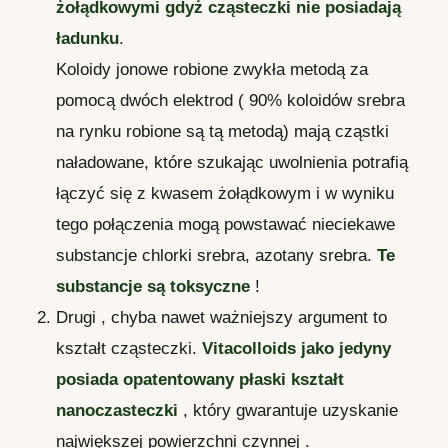
żołądkowymi gdyż cząsteczki nie posiadają
ładunku
.
Koloidy jonowe robione zwykła metodą za
pomocą dwóch elektrod ( 90% koloidów srebra
na rynku robione są tą metodą) mają cząstki
naładowane, które szukając uwolnienia potrafią
łączyć się z kwasem żołądkowym i w wyniku
tego połączenia mogą powstawać nieciekawe
substancje chlorki srebra, azotany srebra.
Te
substancje są toksyczne
!
Drugi , chyba nawet ważniejszy argument to
kształt cząsteczki.
Vitacolloids jako jedyny
posiada opatentowany płaski kształt
nanoczasteczki
, który gwarantuje uzyskanie
największej powierzchni czynnej .