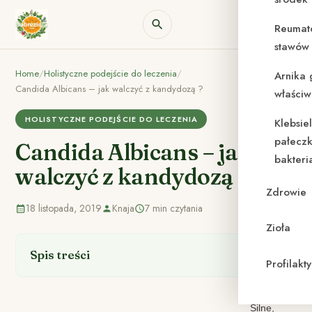
Reumat
stawów 
Home
/
Holistyczne podejście do leczenia
/
Arnika 
Candida Albicans – jak walczyć z kandydozą ?
właściw
HOLISTYCZNE PODEJŚCIE DO LECZENIA
Klebsie
pałeczk
Candida Albicans – jak
bakteri
walczyć z kandydozą ?
Zdrowie
18 listopada, 2019
Knaja
7 min czytania
Zioła
Spis treści
Profilak
Silne,