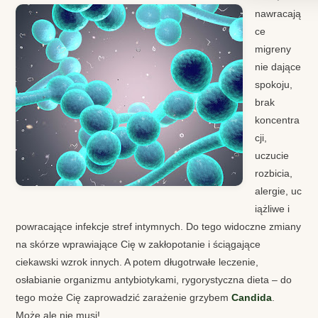
nawracają
ce
migreny
nie dające
spokoju,
brak
koncentra
cji,
uczucie
rozbicia,
alergie, uc
iążliwe i
powracające infekcje stref intymnych. Do tego widoczne zmiany
na skórze wprawiające Cię w zakłopotanie i ściągające
ciekawski wzrok innych. A potem długotrwałe leczenie,
osłabianie organizmu antybiotykami, rygorystyczna dieta – do
tego może Cię zaprowadzić zarażenie grzybem
Candida
.
Może ale nie musi!