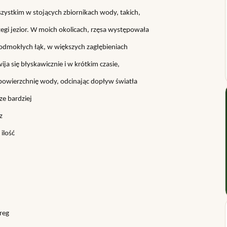
szystkim w stojących zbiornikach wody, takich,
zegi jezior. W moich okolicach, rzęsa występowała
podmokłych łąk, w większych zagłębieniach
ija się błyskawicznie i w krótkim czasie,
 powierzchnię wody, odcinając dopływ światła
ze bardziej
z
ilość
reg