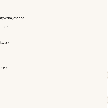
stywana jest ona
wczym.
 kwasy
a jej