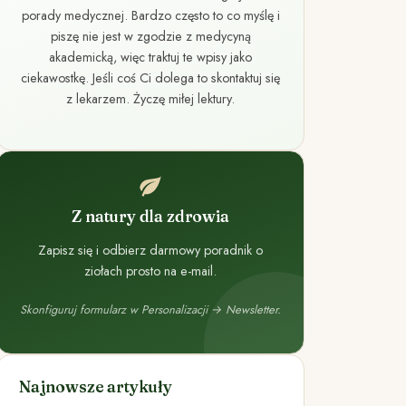
porady medycznej. Bardzo często to co myślę i
piszę nie jest w zgodzie z medycyną
akademicką, więc traktuj te wpisy jako
ciekawostkę. Jeśli coś Ci dolega to skontaktuj się
z lekarzem. Życzę miłej lektury.
Z natury dla zdrowia
Zapisz się i odbierz darmowy poradnik o
ziołach prosto na e-mail.
Skonfiguruj formularz w Personalizacji → Newsletter.
Najnowsze artykuły