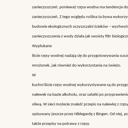
zanieczyszczeń, ponieważ rzęsa wodna ma tendencje d
zanieczyszczeń. Z tego względu roślina ta bywa wykorz
budowie ekologicznych oczyszczalni ścieków – wychwyt
zanieczyszczenia z wody działa jak swoisty filtr biologicz
Wypłukane
liście rzęsy wodnej nadają się do przygotowywania susz
mrożonek, jak również do wykorzystania na świeżo.
W
kuchni liście rzęsy wodnej wykorzystywane są do przy
nalewek na bazie alkoholu, oraz sałatki po przyprawieniu
oliwą. W sieci możecie znaleźć przepis na nalewkę z rzęsy
opisywany jeszcze przez Hildegardę z Bingen. Od niej, 
także przepisy na potrawy z rzęsy.