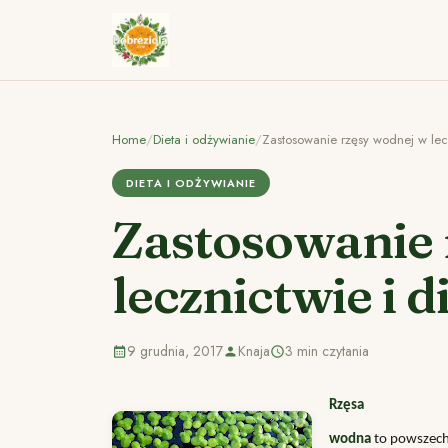
Home
/
Dieta i odżywianie
/
Zastosowanie rzęsy wodnej w lecz
DIETA I ODŻYWIANIE
Zastosowanie 
lecznictwie i d
9 grudnia, 2017
Knaja
3 min czytania
Rzęsa
wodna
to powszech