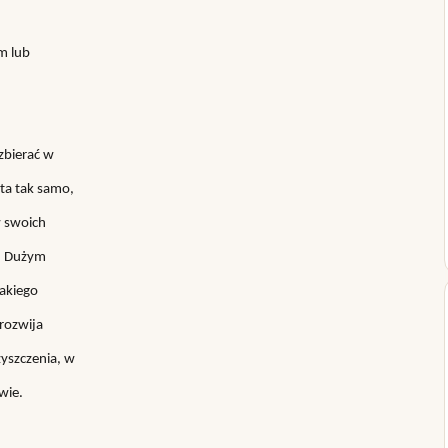
m lub
zbierać w
ta tak samo,
w swoich
. Dużym
takiego
rozwija
zyszczenia, w
wie.