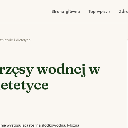
Strona główna
Top wpisy
Zdr
nictwie i dietetyce
rzęsy wodnej w
ietetyce
nie występująca roślina słodkowodna. Można