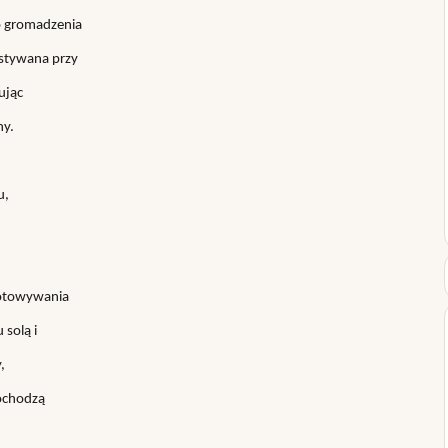
o gromadzenia
ystywana przy
ując
ny.
u,
gotowywania
 solą i
,
pochodzą