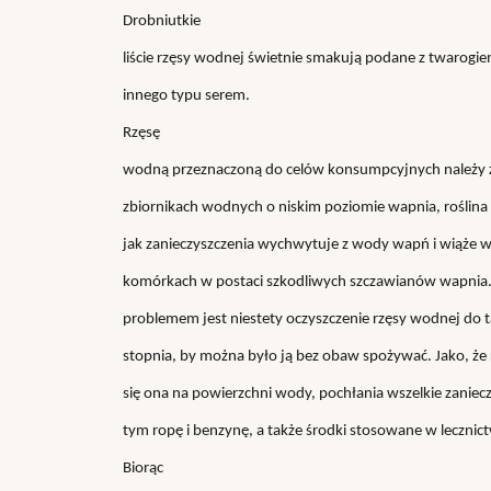
Drobniutkie
liście rzęsy wodnej świetnie smakują podane z twarogie
innego typu serem.
Rzęsę
wodną przeznaczoną do celów konsumpcyjnych należy 
zbiornikach wodnych o niskim poziomie wapnia, roślina 
jak zanieczyszczenia wychwytuje z wody wapń i wiąże 
komórkach w postaci szkodliwych szczawianów wapnia
problemem jest niestety oczyszczenie rzęsy wodnej do 
stopnia, by można było ją bez obaw spożywać. Jako, że 
się ona na powierzchni wody, pochłania wszelkie zaniec
tym ropę i benzynę, a także środki stosowane w lecznict
Biorąc