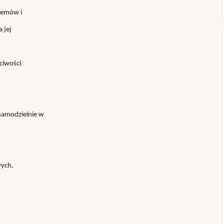
remów i
 jej
ciwości
samodzielnie w
wych,