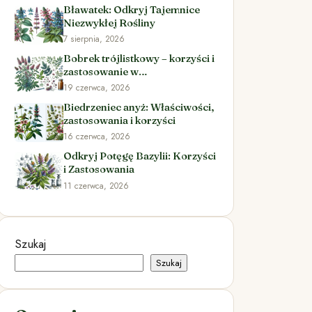
Bławatek: Odkryj Tajemnice
Niezwykłej Rośliny
7 sierpnia, 2026
Bobrek trójlistkowy – korzyści i
zastosowanie w
ziołolecznictwie
19 czerwca, 2026
Biedrzeniec anyż: Właściwości,
zastosowania i korzyści
16 czerwca, 2026
Odkryj Potęgę Bazylii: Korzyści
i Zastosowania
11 czerwca, 2026
Szukaj
Szukaj