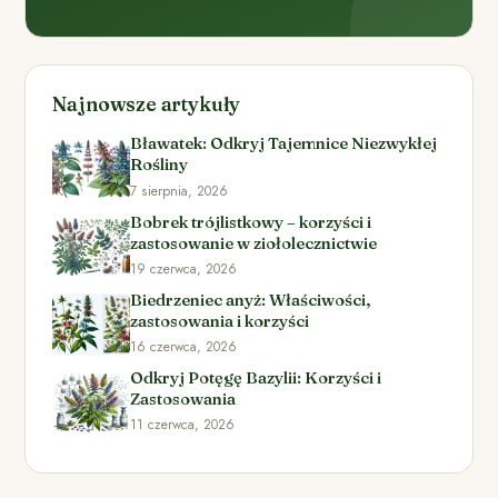
Najnowsze artykuły
Bławatek: Odkryj Tajemnice Niezwykłej
Rośliny
7 sierpnia, 2026
Bobrek trójlistkowy – korzyści i
zastosowanie w ziołolecznictwie
19 czerwca, 2026
Biedrzeniec anyż: Właściwości,
zastosowania i korzyści
16 czerwca, 2026
Odkryj Potęgę Bazylii: Korzyści i
Zastosowania
11 czerwca, 2026