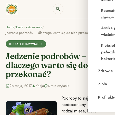
Reumat
stawów 
Home
/
Dieta i odżywianie
/
Arnika 
Jedzenie podrobów – dlaczego warto się do nich przekonać?
właściw
DIETA I ODŻYWIANIE
Klebsie
pałeczk
Jedzenie podrobów –
bakteri
dlaczego warto się do nich
Zdrowie
przekonać?
Zioła
26 maja, 2017
Knaja
4 min czytania
Profilak
Podroby to najbardziej
niedoceniany
rodzaj mięsa, które