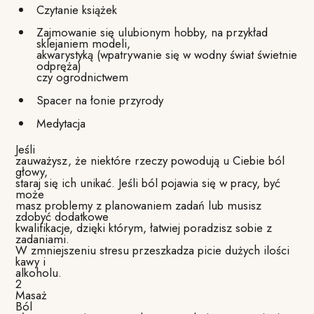
Czytanie książek
Zajmowanie się ulubionym hobby, na przykład
sklejaniem modeli,
akwarystyką (wpatrywanie się w wodny świat świetnie
odpręża)
czy ogrodnictwem
Spacer na łonie przyrody
Medytacja
Jeśli
zauważysz, że niektóre rzeczy powodują u Ciebie ból
głowy,
staraj się ich unikać. Jeśli ból pojawia się w pracy, być
może
masz problemy z planowaniem zadań lub musisz
zdobyć dodatkowe
kwalifikacje, dzięki którym, łatwiej poradzisz sobie z
zadaniami.
W zmniejszeniu stresu przeszkadza picie dużych ilości
kawy i
alkoholu.
2
Masaż
Ból