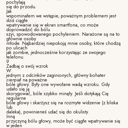
pochylają
się do przodu.
Jak
wspominałem we wstępie, poważnym problemem jest
dziś ciągłe
wpatrywanie się w ekran smartfona, co może
doprowadzić do bólu
szyi, spowodowanego pochyleniem. Narażone są na to
głównie osoby
młode. Najbardziej niepokoją mnie osoby, które chodzą
po ulicach
jak zombie, jednocześnie korzystając ze swojego
telefonu.
9
Zadbaj o swój wzrok
W
jednym z odcinków zaginionych, główny bohater
cierpiał na poważne
bóle głowy. Były one wywołane wadą wzroku. Gdy
udało się ją
skorygować, bóle szybko minęły. Jeśli dotykają Cię
regularne
bóle głowy i skarżysz się na rozmyte widzenie (z bliska
lub
daleka), powinieneś udać się do okulisty.
Inną
przyczyną bólu głowy, może być ciągłe wpatrywanie się
w jeden