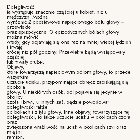
Dolegliwość
ta występuje znacznie częściej u kobiet, niż u
mężczyzn. Można
wyróżnić 2 podstawowe napięciowego bólu głowy –
przewlekłe
oraz epizodyczne. O epizodycznych bólach głowy
można mówić
wtedy, gdy pojawiają się one raz na mniej więcej tydzień
i trwają
krócej niż pół godziny. Przewlekłe będą występowały
częściej
lub trwały dłużej.
Objawy,
które towarzyszą napięciowym bólom głowy, to przede
wszystkim
uczucie ucisku, przypominające obręcz zaciskającą się
dookoła
głowy. U niektórych osób, ból pojawia się jedynie w
okolicy
czoła i brwi, u innych zaś, będzie powodował
dolegliwości także
po bokach i z tyłu głowy. Inne objawy, towarzyszące tej
dolegliwości, to także uczucie ucisku w okolicach czoła
oraz
zwiększona wrażliwość na ucisk w okolicach szyi oraz
mięśni
ramion.