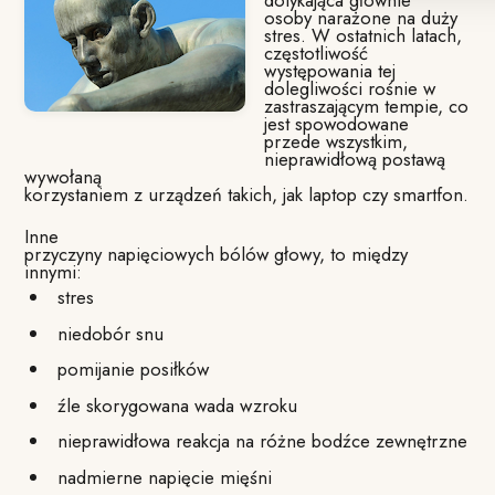
dotykająca głównie
osoby narażone na duży
stres. W ostatnich latach,
częstotliwość
występowania tej
dolegliwości rośnie w
zastraszającym tempie, co
jest spowodowane
przede wszystkim,
nieprawidłową postawą
wywołaną
korzystaniem z urządzeń takich, jak laptop czy smartfon.
Inne
przyczyny napięciowych bólów głowy, to między
innymi:
stres
niedobór snu
pomijanie posiłków
źle skorygowana wada wzroku
nieprawidłowa reakcja na różne bodźce zewnętrzne
nadmierne napięcie mięśni