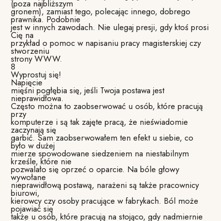
(poza najbliższym
gronem), zamiast tego, polecając innego, dobrego
prawnika. Podobnie
jest w innych zawodach. Nie ulegaj presji, gdy ktoś prosi
Cię na
przykład o pomoc w napisaniu pracy magisterskiej czy
stworzeniu
strony WWW.
8
Wyprostuj się!
Napięcie
mięśni pogłębia się, jeśli Twoja postawa jest
nieprawidłowa.
Często można to zaobserwować u osób, które pracują
przy
komputerze i są tak zajęte pracą, że nieświadomie
zaczynają się
garbić. Sam zaobserwowałem ten efekt u siebie, co
było w dużej
mierze spowodowane siedzeniem na niestabilnym
krześle, które nie
pozwalało się oprzeć o oparcie. Na bóle głowy
wywołane
nieprawidłową postawą, narażeni są także pracownicy
biurowi,
kierowcy czy osoby pracujące w fabrykach. Ból może
pojawiać się
także u osób, które pracują na stojąco, gdy nadmiernie