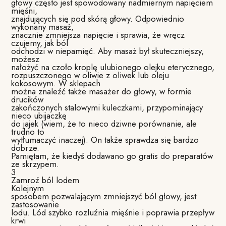
głowy często jest spowodowany nadmiernym napięciem
mięśni,
znajdujących się pod skórą głowy. Odpowiednio
wykonany masaż,
znacznie zmniejsza napięcie i sprawia, że wręcz
czujemy, jak ból
odchodzi w niepamięć. Aby masaż był skuteczniejszy,
możesz
nałożyć na czoło kroplę ulubionego olejku eterycznego,
rozpuszczonego w oliwie z oliwek lub oleju
kokosowym. W sklepach
można znaleźć także masażer do głowy, w formie
drucików
zakończonych stalowymi kuleczkami, przypominający
nieco ubijaczkę
do jajek (wiem, że to nieco dziwne porównanie, ale
trudno to
wytłumaczyć inaczej). On także sprawdza się bardzo
dobrze.
Pamiętam, że kiedyś dodawano go gratis do preparatów
ze skrzypem.
3
Zamroź ból lodem
Kolejnym
sposobem pozwalającym zmniejszyć ból głowy, jest
zastosowanie
lodu. Lód szybko rozluźnia mięśnie i poprawia przepływ
krwi