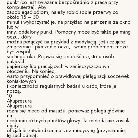
punkt (co jest związane bezpośrednio z pracą przy
komputerze). Aby
zapobiegać bólom, należy robić sobie przerwy co
około 15 – 30
minut i wykorzystać je, na przykład na patrzenie za okno
lub w
inny, oddalony punkt. Pomocny może być także palming
oczu, który
można połączyć na przykład z medytacją. Jeśli czujesz
zmęczenie i pieczenie oczu, Twoim problemem może
być zespół
suchego oka. Pojawia się on dość często u osób
palących
papierosy lub pracujących w zanieczyszczonym
otoczeniu. Na koniec,
warto przypomnieć o prawidłowej pielęgnacji soczewek
kontaktowych
i konieczności regularnych badań u osób, które je
noszą.
10
Akupresura
Akupresura
różni się nieco od masażu, ponieważ polega głównie
na
uciskaniu różnych punktów głowy. Ta metoda nie została
nigdy
oficjalnie zatwierdzona przez medycynę (przynajmniej
tę zachodnią),