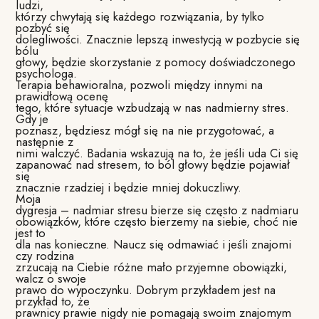
ludzi,
którzy chwytają się każdego rozwiązania, by tylko
pozbyć się
dolegliwości. Znacznie lepszą inwestycją w pozbycie się
bólu
głowy, będzie skorzystanie z pomocy doświadczonego
psychologa.
Terapia behawioralna, pozwoli między innymi na
prawidłową ocenę
tego, które sytuacje wzbudzają w nas nadmierny stres.
Gdy je
poznasz, będziesz mógł się na nie przygotować, a
następnie z
nimi walczyć. Badania wskazują na to, że jeśli uda Ci się
zapanować nad stresem, to ból głowy będzie pojawiał
się
znacznie rzadziej i będzie mniej dokuczliwy.
Moja
dygresja – nadmiar stresu bierze się często z nadmiaru
obowiązków, które często bierzemy na siebie, choć nie
jest to
dla nas konieczne. Naucz się odmawiać i jeśli znajomi
czy rodzina
zrzucają na Ciebie różne mało przyjemne obowiązki,
walcz o swoje
prawo do wypoczynku. Dobrym przykładem jest na
przykład to, że
prawnicy prawie nigdy nie pomagają swoim znajomym