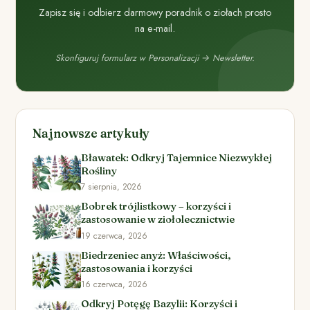
Zapisz się i odbierz darmowy poradnik o ziołach prosto
na e-mail.
Skonfiguruj formularz w Personalizacji → Newsletter.
Najnowsze artykuły
Bławatek: Odkryj Tajemnice Niezwykłej
Rośliny
7 sierpnia, 2026
Bobrek trójlistkowy – korzyści i
zastosowanie w ziołolecznictwie
19 czerwca, 2026
Biedrzeniec anyż: Właściwości,
zastosowania i korzyści
16 czerwca, 2026
Odkryj Potęgę Bazylii: Korzyści i