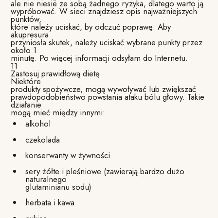
ale nie niesie ze sobą żadnego ryzyka, dlatego warto ją
wypróbować. W sieci znajdziesz opis najważniejszych
punktów,
które należy uciskać, by odczuć poprawę. Aby
akupresura
przyniosła skutek, należy uciskać wybrane punkty przez
około 1
minutę. Po więcej informacji odsyłam do Internetu.
11
Zastosuj prawidłową dietę
Niektóre
produkty spożywcze, mogą wywoływać lub zwiększać
prawdopodobieństwo powstania ataku bólu głowy. Takie
działanie
mogą mieć między innymi:
alkohol
czekolada
konserwanty w żywności
sery żółte i pleśniowe (zawierają bardzo dużo
naturalnego
glutaminianu sodu)
herbata i kawa