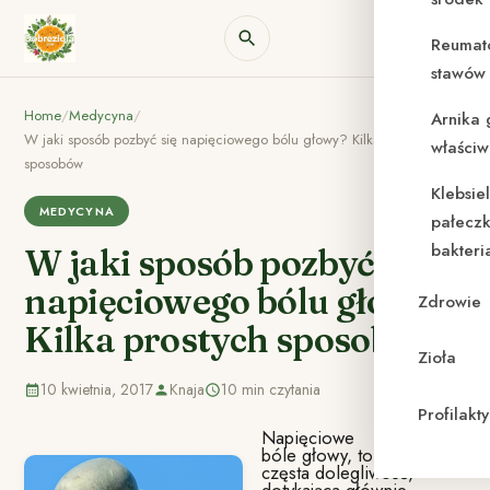
Reumat
stawów 
Home
/
Medycyna
/
Arnika 
W jaki sposób pozbyć się napięciowego bólu głowy? Kilka prostych
właściw
sposobów
Klebsie
MEDYCYNA
pałeczk
bakteri
W jaki sposób pozbyć się
napięciowego bólu głowy?
Zdrowie
Kilka prostych sposobów
Zioła
10 kwietnia, 2017
Knaja
10 min czytania
Profilak
Napięciowe
bóle głowy, to bardzo
częsta dolegliwość,