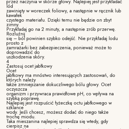
przez naczynia w skórze głowy. Najlepiej jest przykładać
lód
zawinięty w woreczek foliowy, a następnie w ręcznik lub
kawałek
czystego materiału. Dzięki temu nie będzie on zbyt
zimny.
Przykładaj go na 2 minuty, a następnie zrób przerwę.
Rozluźnij
się – ból powinien szybko odejść. Nie przykładaj lodu
prosto z
zamrażarki bez zabezpieczenia, ponieważ może to
doprowadzić do
uszkodzenia skóry.
4
Zastosuj ocet jabłkowy
Ocet
jabłkowy ma mnóstwo interesujących zastosowań, do
których należy
także zmniejszanie dokuczliwego bólu głowy. Ocet
oczyszcza
organizm i przywraca prawidłowe pH, co wpływa na
szybką poprawę.
Najlepiej jest rozpuścić łyżeczkę octu jabłkowego w
szklance
wody. Jeśli chcesz, możesz dodać do niego także
trochę miodu.
Taka mieszanina najlepiej sprawdza się wtedy, gdy
cierpisz na