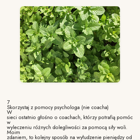
7
Skorzystaj z pomocy psychologa (nie coacha)
W
sieci ostatnio głośno o coachach, którzy potrafią pomóc
w
wyleczeniu różnych dolegliwości za pomocą siły woli.
Moim
zdaniem, to kolejny sposób na wyłudzenie pieniędzy od