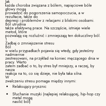
Jak
każda choroba związana z bólem, napięciowe bóle
głowy mogą
prowadzić do pogorszenia samopoczucia, a w
rezultacie, także do
depresji i problemów z relacjami z bliskimi osobami.
Ból utrudnia
także efektywną prace. Na szczęście, istnieje wiele
metod, które
pozwalają się rozluźnić i zmniejszają ten dokuczliwy ból.
1
Zadbaj o zmniejszenie stresu
Ból
w wielu przypadkach pojawia się wtedy, gdy jesteśmy
nadmiernie
zestresowani, na przykład na koniec męczącego dnia w
pracy. Warto
zatem zadbać o to, by stres był mniejszy, a raczej, by
nasza
reakcja na to, co się dzieje, nie była taka silna.
W
zwalczeniu stresu pomaga między innymi:
Relaksujący prysznic
Słuchanie muzyki (najlepiej relaksującej, hip-hop czy
metal mogą
nasilić ból)