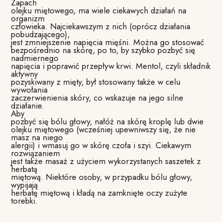
Zapach
olejku miętowego, ma wiele ciekawych działań na
organizm
człowieka. Najciekawszym z nich (oprócz działania
pobudzającego),
jest zmniejszenie napięcia mięśni. Można go stosować
bezpośrednio na skórę, po to, by szybko pozbyć się
nadmiernego
napięcia i poprawić przepływ krwi. Mentol, czyli składnik
aktywny
pozyskiwany z mięty, był stosowany także w celu
wywołania
zaczerwienienia skóry, co wskazuje na jego silne
działanie.
Aby
pozbyć się bólu głowy, nałóż na skórę kroplę lub dwie
olejku miętowego (wcześniej upewniwszy się, że nie
masz na niego
alergii) i wmasuj go w skórę czoła i szyi. Ciekawym
rozwiązaniem
jest także masaż z użyciem wykorzystanych saszetek z
herbatą
miętową. Niektóre osoby, w przypadku bólu głowy,
wypijają
herbatę miętową i kładą na zamknięte oczy zużyte
torebki.