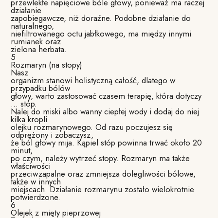
przewlekłe napięciowe bóle głowy, ponieważ ma raczej
działanie
zapobiegawcze, niż doraźne. Podobne działanie do
naturalnego,
niefiltrowanego octu jabłkowego, ma między innymi
rumianek oraz
zielona herbata.
5
Rozmaryn (na stopy)
Nasz
organizm stanowi holistyczną całość, dlatego w
przypadku bólów
głowy, warto zastosować czasem terapię, która dotyczy
… stóp.
Nalej do miski albo wanny ciepłej wody i dodaj do niej
kilka kropli
olejku rozmarynowego. Od razu poczujesz się
odprężony i zobaczysz,
że ból głowy mija. Kąpiel stóp powinna trwać około 20
minut,
po czym, należy wytrzeć stopy. Rozmaryn ma także
właściwości
przeciwzapalne oraz zmniejsza dolegliwości bólowe,
także w innych
miejscach. Działanie rozmarynu zostało wielokrotnie
potwierdzone.
6
Olejek z mięty pieprzowej