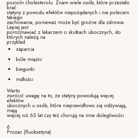
poziom cholesterolu. Znam wiele osób, które przestało
brać
statyny z powodu efektów niepożądanych i nie polecam
takiego
zachowania, ponieważ może być groźne dla zdrowia.
Lepiej jest
porozmawiać z lekarzem o skutkach ubocznych, do
których należą na
przykład:
zaparcia
bóle mięśni
biegunki
mdłości
Warto
zwrócić uwagę na to, że statyny powodują więcej
efektów
ubocznych u osób, które nieprawidłowo się odżywiają,
mają
więcej niż 65 lat czy też chorują na inne dolegliwości.
6
Prozac (fluoksetyna)