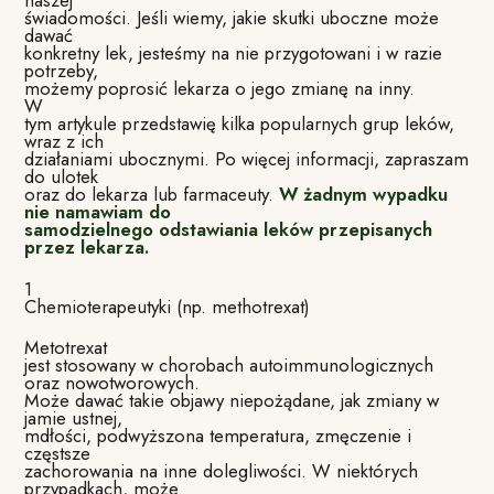
świadomości. Jeśli wiemy, jakie skutki uboczne może
dawać
konkretny lek, jesteśmy na nie przygotowani i w razie
potrzeby,
możemy poprosić lekarza o jego zmianę na inny.
W
tym artykule przedstawię kilka popularnych grup leków,
wraz z ich
działaniami ubocznymi. Po więcej informacji, zapraszam
do ulotek
oraz do lekarza lub farmaceuty.
W żadnym wypadku
nie namawiam do
samodzielnego odstawiania leków przepisanych
przez lekarza.
1
Chemioterapeutyki (np. methotrexat)
Metotrexat
jest stosowany w chorobach autoimmunologicznych
oraz nowotworowych.
Może dawać takie objawy niepożądane, jak zmiany w
jamie ustnej,
mdłości, podwyższona temperatura, zmęczenie i
częstsze
zachorowania na inne dolegliwości. W niektórych
przypadkach, może