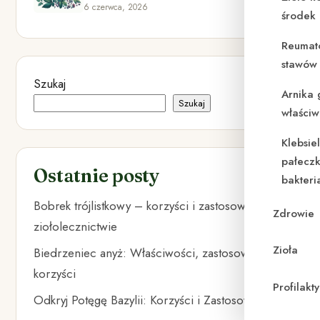
6 czerwca, 2026
środek
Reumat
stawów 
Szukaj
Arnika 
Szukaj
właściw
Klebsie
pałeczk
Ostatnie posty
bakteri
Bobrek trójlistkowy – korzyści i zastosowanie w
Zdrowie
ziołolecznictwie
Zioła
Biedrzeniec anyż: Właściwości, zastosowania i
korzyści
Profilak
Odkryj Potęgę Bazylii: Korzyści i Zastosowania