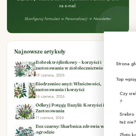
na e-mail.
Skonfiguruj formularz w Personalizacji → Newsletter.
Najnowsze artykuły
Bobrek trójlistkowy – korzyści i
Strona g
zastosowanie w ziołolecznictwie
19 czerwca, 2026
Top wpis
Biedrzeniec anyż: Właściwości,
zastosowania i korzyści
Czy sre
16 czerwca, 2026
?
Odkryj Potęgę Bazylii: Korzyści i
Zastosowania
Srebro 
11 czerwca, 2026
też nie
Bez czarny: Skarbnica zdrowia w Twoim
ogrodzie
Złoto k