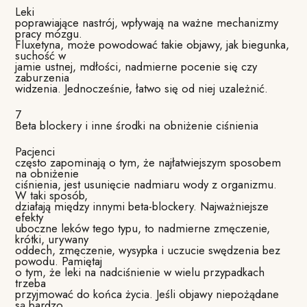
Leki
poprawiające nastrój, wpływają na ważne mechanizmy
pracy mózgu.
Fluxetyna, może powodować takie objawy, jak biegunka,
suchość w
jamie ustnej, mdłości, nadmierne pocenie się czy
zaburzenia
widzenia. Jednocześnie, łatwo się od niej uzależnić.
7
Beta blockery i inne środki na obniżenie ciśnienia
Pacjenci
często zapominają o tym, że najłatwiejszym sposobem
na obniżenie
ciśnienia, jest usunięcie nadmiaru wody z organizmu.
W taki sposób,
działają między innymi beta-blockery. Najważniejsze
efekty
uboczne leków tego typu, to nadmierne zmęczenie,
krótki, urywany
oddech, zmęczenie, wysypka i uczucie swędzenia bez
powodu. Pamiętaj
o tym, że leki na nadciśnienie w wielu przypadkach
trzeba
przyjmować do końca życia. Jeśli objawy niepożądane
są bardzo