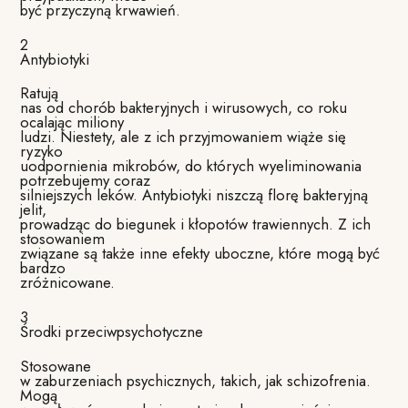
być przyczyną krwawień.
2
Antybiotyki
Ratują
nas od chorób bakteryjnych i wirusowych, co roku
ocalając miliony
ludzi. Niestety, ale z ich przyjmowaniem wiąże się
ryzyko
uodpornienia mikrobów, do których wyeliminowania
potrzebujemy coraz
silniejszych leków. Antybiotyki niszczą florę bakteryjną
jelit,
prowadząc do biegunek i kłopotów trawiennych. Z ich
stosowaniem
związane są także inne efekty uboczne, które mogą być
bardzo
zróżnicowane.
3
Środki przeciwpsychotyczne
Stosowane
w zaburzeniach psychicznych, takich, jak schizofrenia.
Mogą