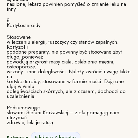
nasilone, lekarz powinien pomyśleć o zmianie leku na
inny.
8
Kortykosteroidy
Stosowane
w leczeniu alergii, łuszczycy czy stanów zapalnych.
Kortyzol i
podobne preparaty, nie powinny być stosowane zbyt
długo, ponieważ
powodują przyrost masy ciała, osłabienie mięśni,
osteoporozę,
wrzody i inne dolegliwości. Należy zwrócić uwagę także
na
kortykosteroidy, stosowane w formie maści. Dają one
ulgę w wielu
dolegliwościach skórnych, ale z czasem, dochodzi do
uzależnienia.
Podsumowując
słowami Stefani Korżawskiej – zioła pomagają nam
utrzymać
zdrowie, leki je ratują.
Kategorie:
Edukacja Zdrowotna