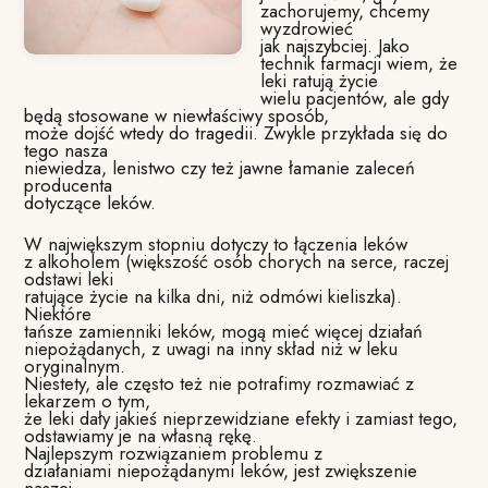
zachorujemy, chcemy
wyzdrowieć
jak najszybciej. Jako
technik farmacji wiem, że
leki ratują życie
wielu pacjentów, ale gdy
będą stosowane w niewłaściwy sposób,
może dojść wtedy do tragedii. Zwykle przykłada się do
tego nasza
niewiedza, lenistwo czy też jawne łamanie zaleceń
producenta
dotyczące leków.
W największym stopniu dotyczy to łączenia leków
z alkoholem (większość osób chorych na serce, raczej
odstawi leki
ratujące życie na kilka dni, niż odmówi kieliszka).
Niektóre
tańsze zamienniki leków, mogą mieć więcej działań
niepożądanych, z uwagi na inny skład niż w leku
oryginalnym.
Niestety, ale często też nie potrafimy rozmawiać z
lekarzem o tym,
że leki dały jakieś nieprzewidziane efekty i zamiast tego,
odstawiamy je na własną rękę.
Najlepszym rozwiązaniem problemu z
działaniami niepożądanymi leków, jest zwiększenie
naszej