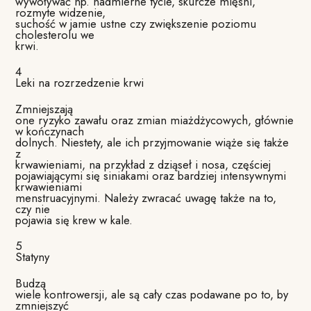
wywoływać np. nadmierne tycie, skurcze mięśni,
rozmyte widzenie,
suchość w jamie ustne czy zwiększenie poziomu
cholesterolu we
krwi.
4
Leki na rozrzedzenie krwi
Zmniejszają
one ryzyko zawału oraz zmian miażdżycowych, głównie
w kończynach
dolnych. Niestety, ale ich przyjmowanie wiąże się także
z
krwawieniami, na przykład z dziąseł i nosa, częściej
pojawiającymi się siniakami oraz bardziej intensywnymi
krwawieniami
menstruacyjnymi. Należy zwracać uwagę także na to,
czy nie
pojawia się krew w kale.
5
Statyny
Budzą
wiele kontrowersji, ale są cały czas podawane po to, by
zmniejszyć