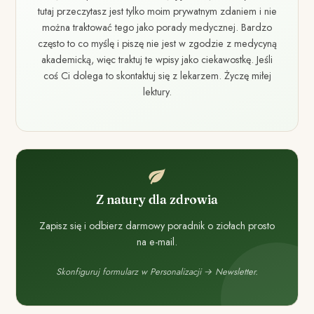
tutaj przeczytasz jest tylko moim prywatnym zdaniem i nie
można traktować tego jako porady medycznej. Bardzo
często to co myślę i piszę nie jest w zgodzie z medycyną
akademicką, więc traktuj te wpisy jako ciekawostkę. Jeśli
coś Ci dolega to skontaktuj się z lekarzem. Życzę miłej
lektury.
Z natury dla zdrowia
Zapisz się i odbierz darmowy poradnik o ziołach prosto
na e-mail.
Skonfiguruj formularz w Personalizacji → Newsletter.