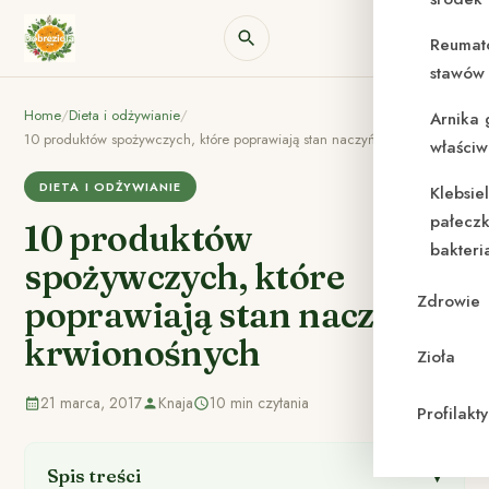
Reumat
stawów 
Home
/
Dieta i odżywianie
/
Arnika 
10 produktów spożywczych, które poprawiają stan naczyń krwionośnych
właściw
DIETA I ODŻYWIANIE
Klebsie
pałeczk
10 produktów
bakteri
spożywczych, które
Zdrowie
poprawiają stan naczyń
krwionośnych
Zioła
21 marca, 2017
Knaja
10 min czytania
Profilak
Spis treści