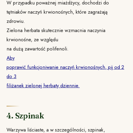
W przypadku poważnej miażdżycy, dochodzi do
tętniaków naczyń krwionośnych, które zagrażają
zdrowiu.
Zielona herbata skutecznie wzmacnia naczynia
krwionośne, ze względu
na dużą zawartość polifenoli.
Aby
poprawić funkcjoniwanie naczyń krwionośnych, pij od 2
do 3
filiżanek zielonej herbaty dziennie.
4. Szpinak
Warzywa liściaste, a w szczególności, szpinak,