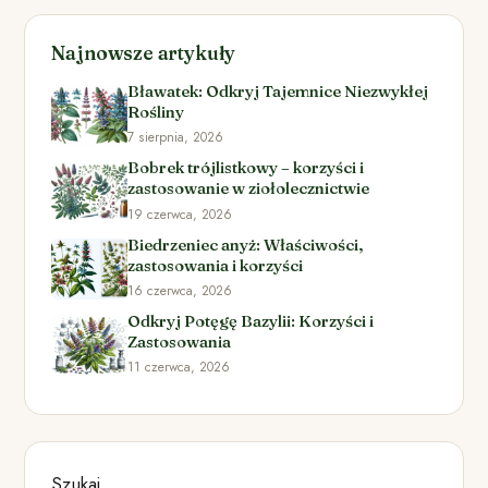
Najnowsze artykuły
Bławatek: Odkryj Tajemnice Niezwykłej
Rośliny
7 sierpnia, 2026
Bobrek trójlistkowy – korzyści i
zastosowanie w ziołolecznictwie
19 czerwca, 2026
Biedrzeniec anyż: Właściwości,
zastosowania i korzyści
16 czerwca, 2026
Odkryj Potęgę Bazylii: Korzyści i
Zastosowania
11 czerwca, 2026
Szukaj