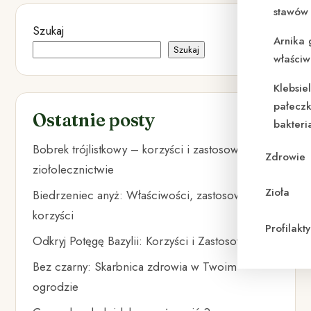
stawów 
Szukaj
Arnika 
Szukaj
właściw
Klebsie
pałeczk
Ostatnie posty
bakteri
Bobrek trójlistkowy – korzyści i zastosowanie w
Zdrowie
ziołolecznictwie
Zioła
Biedrzeniec anyż: Właściwości, zastosowania i
korzyści
Profilak
Odkryj Potęgę Bazylii: Korzyści i Zastosowania
Bez czarny: Skarbnica zdrowia w Twoim
ogrodzie