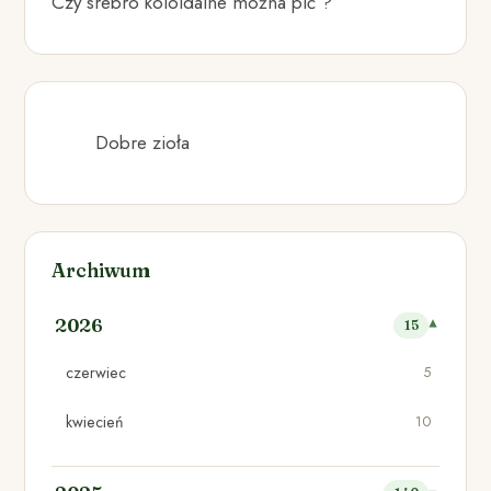
Czy srebro koloidalne można pić ?
Dobre zioła
Archiwum
2026
15
czerwiec
5
kwiecień
10