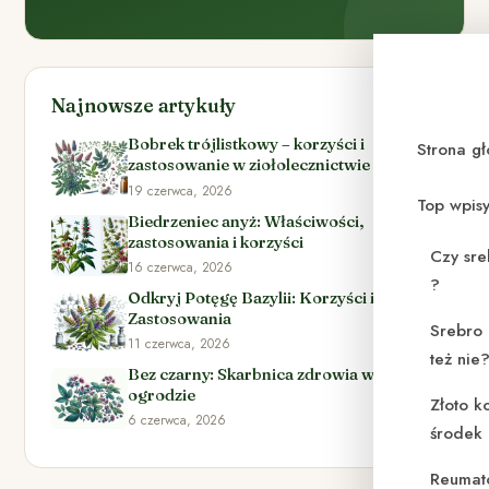
Najnowsze artykuły
Bobrek trójlistkowy – korzyści i
Strona g
zastosowanie w ziołolecznictwie
19 czerwca, 2026
Top wpis
Biedrzeniec anyż: Właściwości,
zastosowania i korzyści
Czy sre
16 czerwca, 2026
?
Odkryj Potęgę Bazylii: Korzyści i
Zastosowania
Srebro 
11 czerwca, 2026
też nie
Bez czarny: Skarbnica zdrowia w Twoim
ogrodzie
Złoto k
6 czerwca, 2026
środek
Reumat