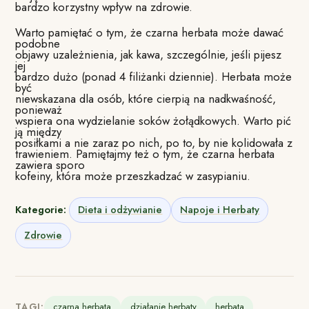
bardzo korzystny wpływ na zdrowie.
Warto pamiętać o tym, że czarna herbata może dawać
podobne
objawy uzależnienia, jak kawa, szczególnie, jeśli pijesz
jej
bardzo dużo (ponad 4 filiżanki dziennie). Herbata może
być
niewskazana dla osób, które cierpią na nadkwaśność,
ponieważ
wspiera ona wydzielanie soków żołądkowych. Warto pić
ją między
posiłkami a nie zaraz po nich, po to, by nie kolidowała z
trawieniem. Pamiętajmy też o tym, że czarna herbata
zawiera sporo
kofeiny, która może przeszkadzać w zasypianiu.
Kategorie:
Dieta i odżywianie
Napoje i Herbaty
Zdrowie
TAGI:
czarna herbata
działanie herbaty
herbata