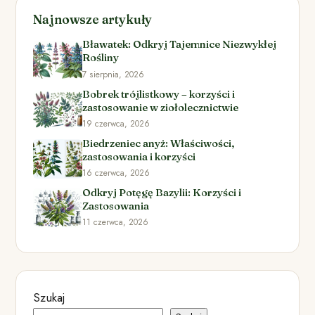
Najnowsze artykuły
Bławatek: Odkryj Tajemnice Niezwykłej
Rośliny
7 sierpnia, 2026
Bobrek trójlistkowy – korzyści i
zastosowanie w ziołolecznictwie
19 czerwca, 2026
Biedrzeniec anyż: Właściwości,
zastosowania i korzyści
16 czerwca, 2026
Odkryj Potęgę Bazylii: Korzyści i
Zastosowania
11 czerwca, 2026
Szukaj