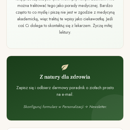
można traktować tego jako porady medycznej. Bardzo
często to co myślę i piszę nie jest w zgodzie z medycyną
akademicką, więc traktuj te wpisy jako ciekawostkę. Jeśli
coś Ci dolega to skontaktuj się z lekarzem. Życzę miłej
lektury.
Z natury dla zdrowia
Zapisz się i odbierz darmowy poradnik o ziołach prosto
na e-mail.
Skonfiguruj formularz w Personalizacji → Newsletter.