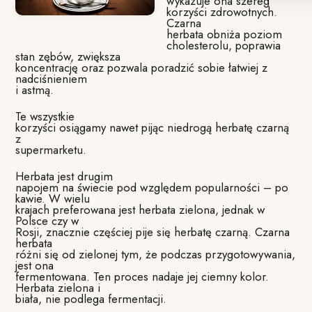
wykazuje ona szereg
korzyści zdrowotnych.
Czarna
herbata obniża poziom
cholesterolu, poprawia
stan zębów, zwiększa
koncentrację oraz pozwala poradzić sobie łatwiej z
nadciśnieniem
i astmą.
Te wszystkie
korzyści osiągamy nawet pijąc niedrogą herbatę czarną
z
supermarketu.
Herbata jest drugim
napojem na świecie pod względem popularności – po
kawie. W wielu
krajach preferowana jest herbata zielona, jednak w
Polsce czy w
Rosji, znacznie częściej pije się herbatę czarną. Czarna
herbata
różni się od zielonej tym, że podczas przygotowywania,
jest ona
fermentowana. Ten proces nadaje jej ciemny kolor.
Herbata zielona i
biała, nie podlega fermentacji.