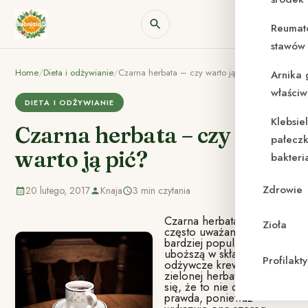
Reumat
stawów 
Home
/
Dieta i odżywianie
/
Czarna herbata – czy warto ją pić?
Arnika 
właściw
DIETA I ODŻYWIANIE
Klebsie
Czarna herbata – czy
pałeczk
warto ją pić?
bakteri
Zdrowie
20 lutego, 2017
Knaja
3 min czytania
Czarna herbata jest
Zioła
często uważana za
bardziej popularną, ale
uboższą w składniki
Profilak
odżywcze krewną
zielonej herbaty. Okazuje
się, że to nie do końca
prawda, ponieważ